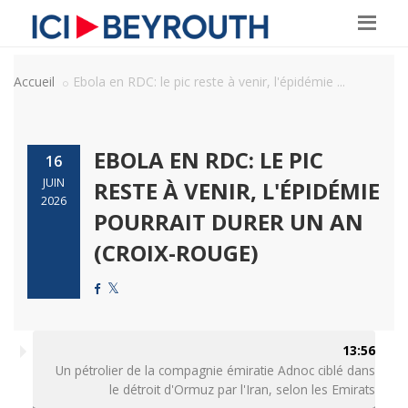
Accueil
Ebola en RDC: le pic reste à venir, l'épidémie ...
EBOLA EN RDC: LE PIC
16
JUIN
RESTE À VENIR, L'ÉPIDÉMIE
2026
POURRAIT DURER UN AN
(CROIX-ROUGE)
13:56
Un pétrolier de la compagnie émiratie Adnoc ciblé dans
le détroit d'Ormuz par l'Iran, selon les Emirats