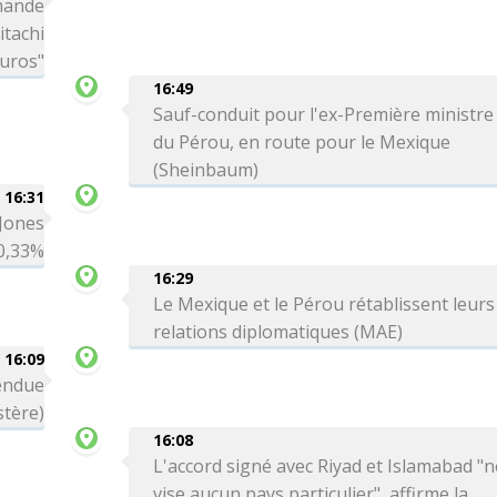
mande
itachi
euros"
16:49
Sauf-conduit pour l'ex-Première ministre
du Pérou, en route pour le Mexique
(Sheinbaum)
16:31
 Jones
0,33%
16:29
Le Mexique et le Pérou rétablissent leurs
relations diplomatiques (MAE)
16:09
tendue
stère)
16:08
L'accord signé avec Riyad et Islamabad "n
vise aucun pays particulier", affirme la