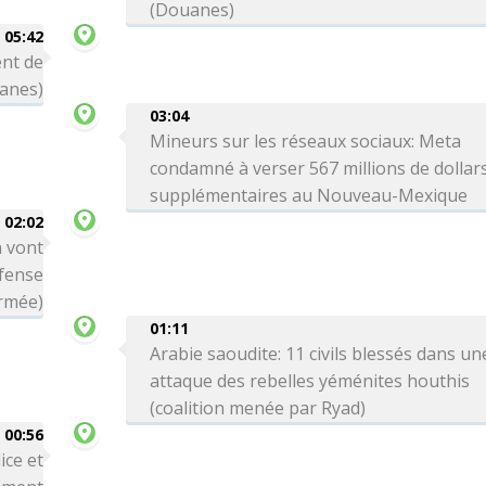
(Douanes)
05:42
ent de
uanes)
03:04
Mineurs sur les réseaux sociaux: Meta
condamné à verser 567 millions de dollar
supplémentaires au Nouveau-Mexique
02:02
n vont
éfense
armée)
01:11
Arabie saoudite: 11 civils blessés dans un
attaque des rebelles yéménites houthis
(coalition menée par Ryad)
00:56
ice et