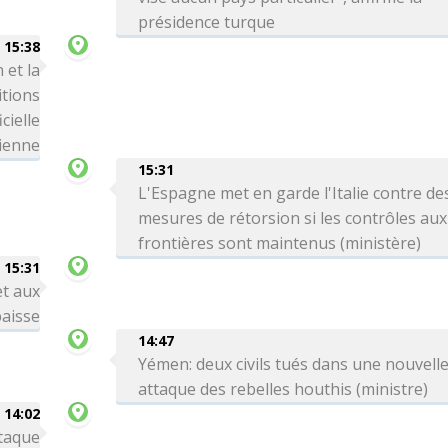
présidence turque
15:38
 et la
itions
cielle
ienne
15:31
L'Espagne met en garde l'Italie contre de
mesures de rétorsion si les contrôles aux
frontières sont maintenus (ministère)
15:31
et aux
aisse
14:47
Yémen: deux civils tués dans une nouvell
attaque des rebelles houthis (ministre)
14:02
ttaque