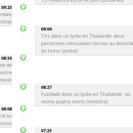
1,9 milliard d'euros en juin (Douanes)
09:23
andais
olice)
09:09
Tirs dans un lycée en Thaïlande: deux
personnes retrouvées mortes au domicil
du tireur (police)
08:30
te de
mestre
Insee)
08:27
Fusillade dans un lycée en Thaïlande : au
moins quatre morts (ministre)
08:08
ord au
'euros
07:23