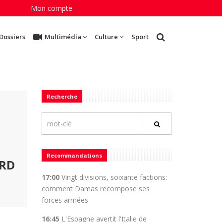
Mon compte
Dossiers
Multimédia
Culture
Sport
Recherche
Recommandations
ORD
17:00
Vingt divisions, soixante factions:
comment Damas recompose ses
forces armées
16:45
L'Espagne avertit l'Italie de