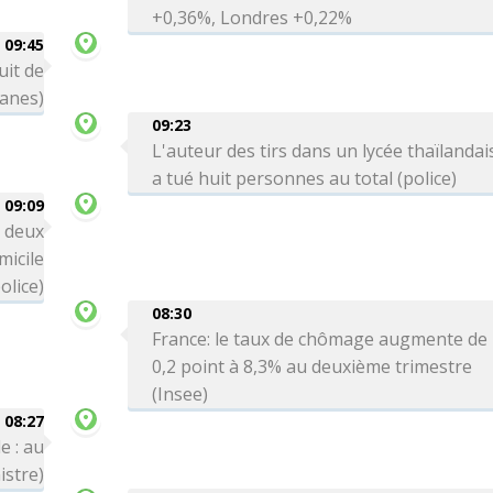
+0,36%, Londres +0,22%
09:45
uit de
uanes)
09:23
L'auteur des tirs dans un lycée thaïlandai
a tué huit personnes au total (police)
09:09
: deux
icile
olice)
08:30
France: le taux de chômage augmente de
0,2 point à 8,3% au deuxième trimestre
(Insee)
08:27
e : au
istre)