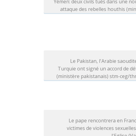
Yémen: deux civils tués dans une no
attaque des rebelles houthis (min
Le Pakistan, l'Arabie saoudite
Turquie ont signé un accord de d
(ministère pakistanais) stm-ceg/t
Le pape rencontrera en Franc
victimes de violences sexuelle
l'Eglise (Va