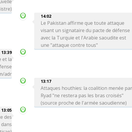
uvelle
istre)
14:02
Le Pakistan affirme que toute attaque
visant un signataire du pacte de défense
avec la Turquie et l'Arabie saoudite est
une "attaque contre tous"
13:39
 et la
éfense
hm/adr
13:17
Attaques houthies: la coalition menée pa
Ryad "ne restera pas les bras croisés"
(source proche de l'armée saoudienne)
13:05
e des
s dans
tican)