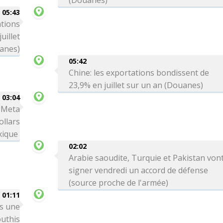
(Douanes)
05:43
ations
uillet
anes)
05:42
Chine: les exportations bondissent de
23,9% en juillet sur un an (Douanes)
03:04
: Meta
ollars
xique
02:02
Arabie saoudite, Turquie et Pakistan von
signer vendredi un accord de défense
(source proche de l'armée)
01:11
ns une
outhis