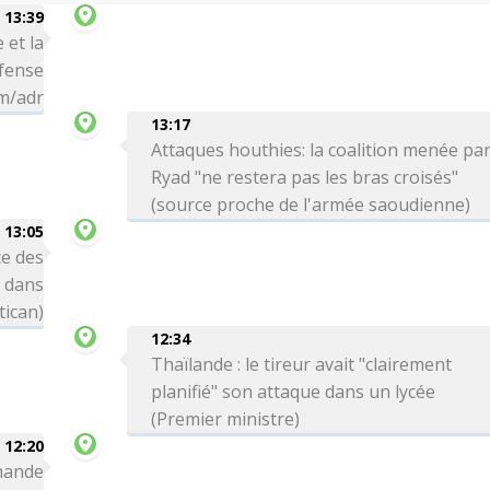
13:39
 et la
éfense
hm/adr
13:17
Attaques houthies: la coalition menée pa
Ryad "ne restera pas les bras croisés"
(source proche de l'armée saoudienne)
13:05
e des
s dans
tican)
12:34
Thaïlande : le tireur avait "clairement
planifié" son attaque dans un lycée
(Premier ministre)
12:20
emande