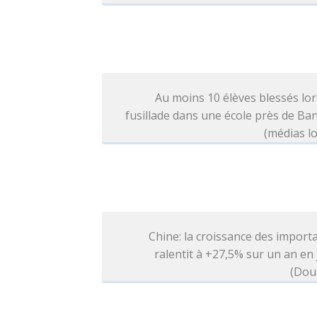
Au moins 10 élèves blessés lo
fusillade dans une école près de B
(médias l
Chine: la croissance des import
ralentit à +27,5% sur un an en j
(Dou