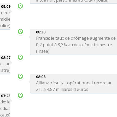
a tué huit personnes au total (police)
09:09
: deux
icile
olice)
08:30
France: le taux de chômage augmente de
0,2 point à 8,3% au deuxième trimestre
(Insee)
08:27
e : au
istre)
08:08
Allianz: résultat opérationnel record au
2T, à 4,87 milliards d'euros
07:23
de: le
médias
ocaux)