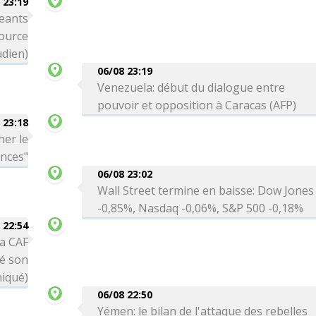
 23:19
eants
source
dien)
06/08 23:19
Venezuela: début du dialogue entre
pouvoir et opposition à Caracas (AFP)
 23:18
her le
ances"
06/08 23:02
Wall Street termine en baisse: Dow Jones
-0,85%, Nasdaq -0,06%, S&P 500 -0,18%
 22:54
la CAF
té son
niqué)
06/08 22:50
Yémen: le bilan de l'attaque des rebelles