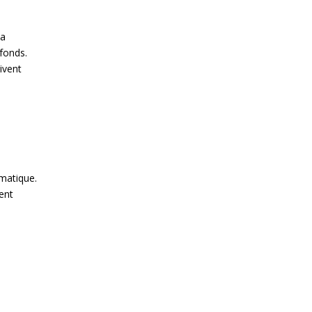
la
ofonds.
ivent
umatique.
ent