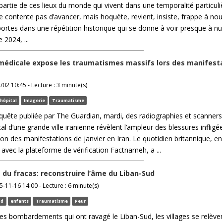
 partie de ces lieux du monde qui vivent dans une temporalité particuli
 se contente pas d’avancer, mais hoquète, revient, insiste, frappe à n
rtes dans une répétition historique qui se donne à voir presque à nu
 2024, ...
médicale expose les traumatismes massifs lors des manifest
/02 10:45 - Lecture : 3 minute(s)
hôpital
Imagerie
Traumatisme
uête publiée par The Guardian, mardi, des radiographies et scanners
al d’une grande ville iranienne révèlent l’ampleur des blessures infligé
ion des manifestations de janvier en Iran. Le quotidien britannique, en
 avec la plateforme de vérification Factnameh, a ...
 du fracas: reconstruire l’âme du Liban-Sud
25-11-16 14:00 - Lecture : 6 minute(s)
ud
enfants
Traumatisme
Peur
es bombardements qui ont ravagé le Liban-Sud, les villages se relève