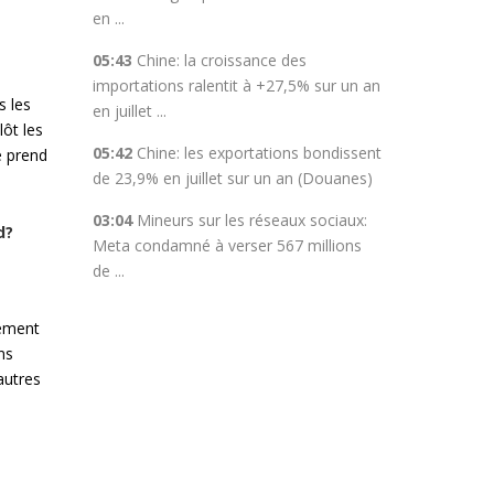
en ...
05:43
Chine: la croissance des
importations ralentit à +27,5% sur un an
s les
en juillet ...
lôt les
05:42
Chine: les exportations bondissent
e prend
de 23,9% en juillet sur un an (Douanes)
03:04
Mineurs sur les réseaux sociaux:
d?
Meta condamné à verser 567 millions
de ...
uement
ns
autres