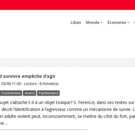
Liban
Monde
Économie
d survivre empêche d’agir
03/06 11:00 - Lecture : 8 minute(s)
Traumatisme
Guerre
Psychanalyse
ujet s’attache-t-il à un objet toxique? S. Ferenczi, dans ses textes sur
décrit l’identification à l’agresseur comme un mécanisme de survie. L
n adulte violent peut, inconsciemment, se mettre du côté du fort, pa
e ...