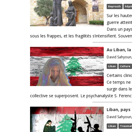
Beyrouth
hôpi
Sur les haute
guerre attein
Dans un pays
sous les frappes, et les fragilités s’intensifient. Souvent
Au Liban, l
David Sahyoun, 
Liban
Culture
Certains clin
Ce temps ne s
surgir dans le
collective se superposent. Le psychanalyste S. Ferenczi
Liban, pay
David Sahyoun, 
Liban
Trauma