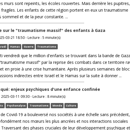
s murs sont repeints, les écoles rouvertes. Mais derrière les pupitres,
fragiles. Les enfants de cette région portent en eux un traumatisme
sommeil et de la peur constante. ...
e sur le "traumatisme massif" des enfants à Gaza
025-03-21 18:50 - Lecture : 5 minute(s)
sraël
Hamas
Guerre
Traumatisme
i vendredi que le million d'enfants se trouvant dans la bande de Gaza
"traumatisme massif" par la reprise des combats dans ce territoire r
 et en proie à une crise humanitaire. Après plusieurs semaines de blo
ussions indirectes entre Israël et le Hamas sur la suite à donner ...
qué: enjeux psychiques d'une enfance confinée
2025-03-11 09:30 - Lecture : 8 minute(s)
ts
Psychanalyse
Traumatisme
Monde
Culture
de Covid-19 a bouleversé nos sociétés à une échelle sans précédent,
ofondément nos mœurs les plus ancrées et nos interactions sociales
. Traversant des phases cruciales de leur développement psychique e