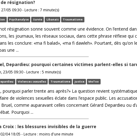
e de résignation?
27/05 09:30 - Lecture : 7 minute(s)
tion
Psychanalyse
Survie
Libanais
Traumatisme
 mot résignation sonne souvent comme une évidence. On l’entend dan
lons, les journaux, les réseaux sociaux, dans cette phrase réflexe qui c
ans les conclure: «ma fi balad», «ma fi dawleh». Pourtant, dès qu’on l
as une ...
el, Depardieu: pourquoi certaines victimes parlent-elles si tar
, 23/05 09:30 - Lecture : 5 minute(s)
epardieu
Violences sexuelles
Traumatisme
Justice
MeToo
rai, pourquoi parler trente ans après?» La question revient systématiq
faire de violences sexuelles éclate dans l’espace public. Les accusatio
ck Bruel, comme auparavant celles concernant Gérard Depardieu ou d’
bat. Pourquoi ...
a Croix : les blessures invisibles de la guerre
02/04 18:05 - Lecture : moins d'une minute