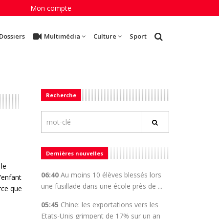
Mon compte
Dossiers
Multimédia
Culture
Sport
Recherche
Dernières nouvelles
 le
06:40
Au moins 10 élèves blessés lors
’enfant
une fusillade dans une école près de ...
rce que
05:45
Chine: les exportations vers les
Etats-Unis grimpent de 17% sur un an