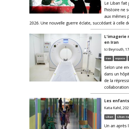
Le Liban fait
l’histoire ne
aux mêmes po
2026. Une nouvelle guerre éclate, succédant à celle de
L'imagerie 
en Iran
Ici Beyrouth, 17
Iran
espace
Selon une enq
dans un hôpit
de la répress
collaboration
Les enfants
Katia Kahil, 20
Liban
Liban-S
Un an après l