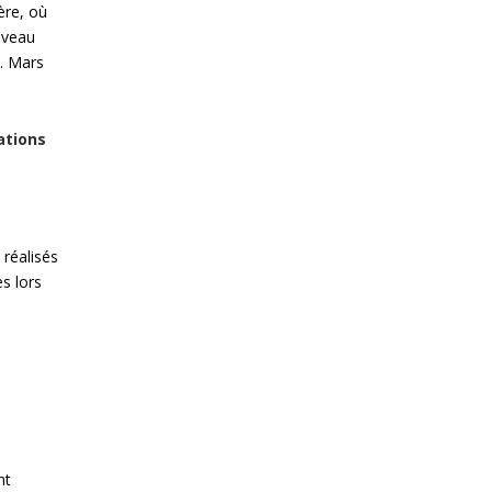
ère, où
ouveau
. Mars
ations
 réalisés
es lors
nt