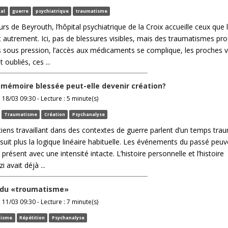
tal
guerre
psychiatrique
traumatisme
urs de Beyrouth, l’hôpital psychiatrique de la Croix accueille ceux que 
t autrement. Ici, pas de blessures visibles, mais des traumatismes pr
 sous pression, l’accès aux médicaments se complique, les proches v
 oubliés, ces ...
a mémoire blessée peut-elle devenir création?
18/03 09:30 - Lecture : 5 minute(s)
Traumatisme
Création
Psychanalyse
iciens travaillant dans des contextes de guerre parlent d’un temps tra
uit plus la logique linéaire habituelle. Les événements du passé peuv
 présent avec une intensité intacte. L’histoire personnelle et l’histoire
 avait déjà ...
s du «troumatisme»
11/03 09:30 - Lecture : 7 minute(s)
tisme
Répétition
Psychanalyse