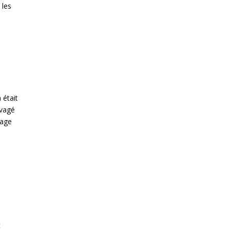
 les
 était
avagé
cage
t