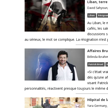
Liban, terr
David Sahyoun, 
Liban
Résigna
Au Liban, le
cafés, les sa
discussions s
au sérieux, le mot se complique. La résignation n’est p
Affaires Bru
Bélinda Ibrahim
Patrick Bruel
D
«Si c’était v
dès qu’une af
visant Patri
personnalités, réactivent presque toujours le même dé
Hôpital de l
Yara Germany, 