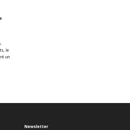
e
.
s, le
ent un
Newsletter