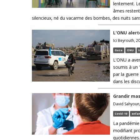
lentement. Le
âmes restent 
silencieux, né du vacarme des bombes, des nuits sans 
L'ONU alert
Ici Beyrouth, 2
Gaza
ONU
I
L'ONU a avert
soumis à un 
par la guerre
dans les disc
Grandir mas
David Sahyoun, 
Covid-19
enfan
La pandémie 
modifiant pr
quotidiennes