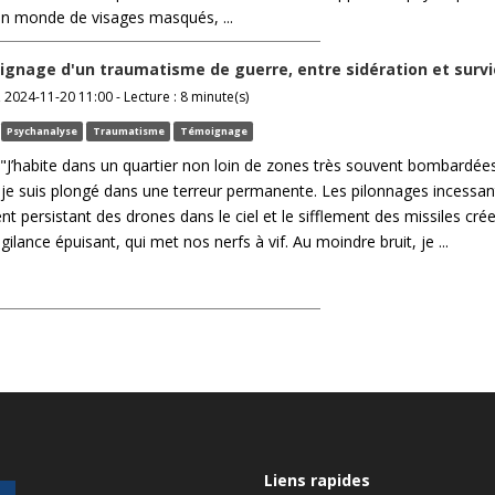
 un monde de visages masqués, ...
ignage d'un traumatisme de guerre, entre sidération et survi
2024-11-20 11:00 - Lecture : 8 minute(s)
Psychanalyse
Traumatisme
Témoignage
J’habite dans un quartier non loin de zones très souvent bombardées
je suis plongé dans une terreur permanente. Les pilonnages incessant
 persistant des drones dans le ciel et le sifflement des missiles cré
gilance épuisant, qui met nos nerfs à vif. Au moindre bruit, je ...
Liens rapides