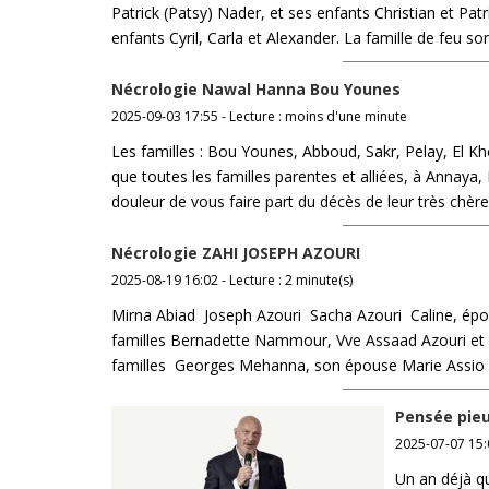
Patrick (Patsy) Nader, et ses enfants Christian et Pat
enfants Cyril, Carla et Alexander. La famille de feu son 
Nécrologie Nawal Hanna Bou Younes
2025-09-03 17:55 - Lecture : moins d'une minute
Les familles : Bou Younes, Abboud, Sakr, Pelay, El Kh
que toutes les familles parentes et alliées, à Annaya
douleur de vous faire part du décès de leur très chèr
Nécrologie ZAHI JOSEPH AZOURI
2025-08-19 16:02 - Lecture : 2 minute(s)
Mirna Abiad Joseph Azouri Sacha Azouri Caline, épo
familles Bernadette Nammour, Vve Assaad Azouri et fa
familles Georges Mehanna, son épouse Marie Assio et f
Pensée pieu
2025-07-07 15:
Un an déjà q