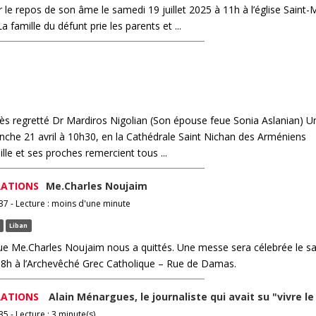
 le repos de son âme le samedi 19 juillet 2025 à 11h à l’église Saint
famille du défunt prie les parents et ...
rès regretté Dr Mardiros Nigolian (Son épouse feue Sonia Aslanian) U
che 21 avril à 10h30, en la Cathédrale Saint Nichan des Arméniens
lle et ses proches remercient tous ...
ATIONS
Me.Charles Noujaim
37 - Lecture : moins d'une minute
Liban
ue Me.Charles Noujaim nous a quittés. Une messe sera célebrée le s
 18h à l’Archevêché Grec Catholique – Rue de Damas.
ATIONS
Alain Ménargues, le journaliste qui avait su "vivre le
5 - Lecture : 3 minute(s)