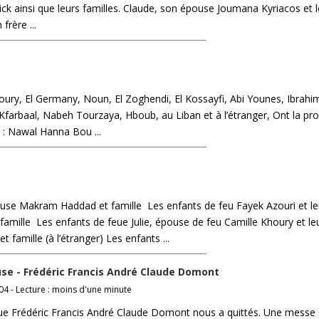
rick ainsi que leurs familles. Claude, son épouse Joumana Kyriacos et 
frère ...
oury, El Germany, Noun, El Zoghendi, El Kossayfi, Abi Younes, Ibrahim
, Kfarbaal, Nabeh Tourzaya, Hboub, au Liban et à l’étranger, Ont la pr
e : Nawal Hanna Bou ...
use Makram Haddad et famille Les enfants de feu Fayek Azouri et le
mille Les enfants de feue Julie, épouse de feu Camille Khoury et le
amille (à l’étranger) Les enfants ...
se - Frédéric Francis André Claude Domont
04 - Lecture : moins d'une minute
ue Frédéric Francis André Claude Domont nous a quittés. Une messe 