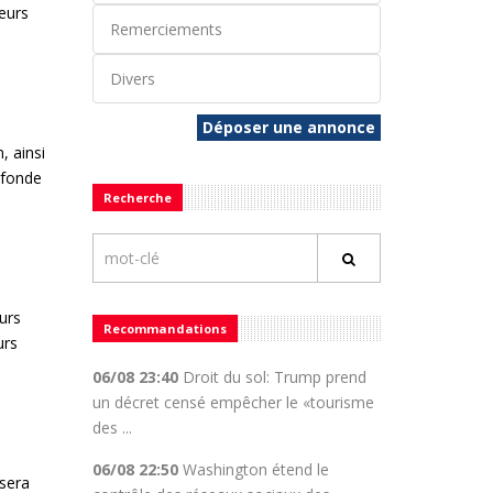
leurs
Remerciements
Divers
Déposer une annonce
, ainsi
ofonde
Recherche
urs
Recommandations
urs
06/08 23:40
Droit du sol: Trump prend
un décret censé empêcher le «tourisme
des ...
06/08 22:50
Washington étend le
sera