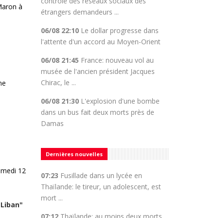
contrôle des réseaux sociaux des
-Maron à
étrangers demandeurs ...
06/08 22:10
Le dollar progresse dans
l'attente d'un accord au Moyen-Orient
06/08 21:45
France: nouveau vol au
musée de l'ancien président Jacques
Chirac, le ...
ne
06/08 21:30
L'explosion d'une bombe
dans un bus fait deux morts près de
Damas
Dernières nouvelles
amedi 12
07:23
Fusillade dans un lycée en
Thaïlande: le tireur, un adolescent, est
mort ...
 Liban"
07:12
Thaïlande: au moins deux morts