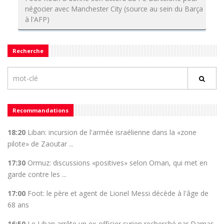
négocier avec Manchester City (source au sein du Barça
à l'AFP)
Recherche
Recommandations
18:20
Liban: incursion de l'armée israélienne dans la «zone
pilote» de Zaoutar ...
17:30
Ormuz: discussions «positives» selon Oman, qui met en
garde contre les ...
17:00
Foot: le père et agent de Lionel Messi décède à l'âge de
68 ans
16:50
Le Liban arrête un ex-officier syrien recherché par Damas