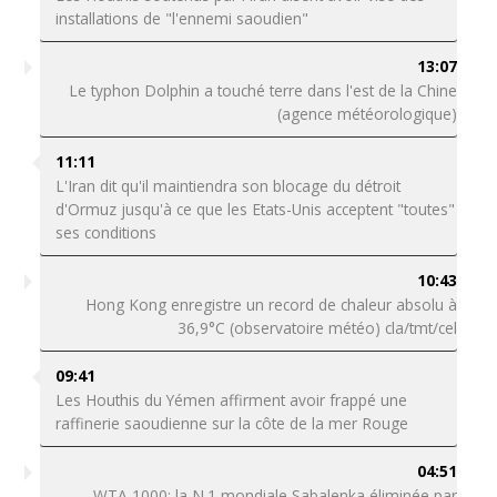
installations de "l'ennemi saoudien"
13:07
Le typhon Dolphin a touché terre dans l'est de la Chine
(agence météorologique)
11:11
L'Iran dit qu'il maintiendra son blocage du détroit
d'Ormuz jusqu'à ce que les Etats-Unis acceptent "toutes"
ses conditions
10:43
Hong Kong enregistre un record de chaleur absolu à
36,9°C (observatoire météo) cla/tmt/cel
09:41
Les Houthis du Yémen affirment avoir frappé une
raffinerie saoudienne sur la côte de la mer Rouge
04:51
WTA 1000: la N.1 mondiale Sabalenka éliminée par