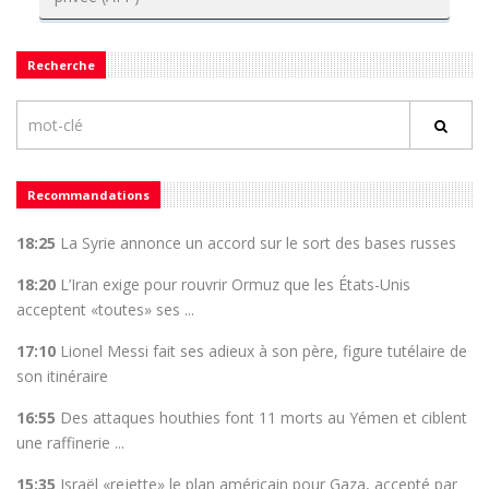
Recherche
Recommandations
18:25
La Syrie annonce un accord sur le sort des bases russes
18:20
L’Iran exige pour rouvrir Ormuz que les États-Unis
acceptent «toutes» ses ...
17:10
Lionel Messi fait ses adieux à son père, figure tutélaire de
son itinéraire
16:55
Des attaques houthies font 11 morts au Yémen et ciblent
une raffinerie ...
15:35
Israël «rejette» le plan américain pour Gaza, accepté par