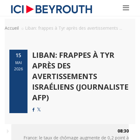
Accueil
Liban: frappes à Tyr après des avertissements ...
LIBAN: FRAPPES À TYR
15
MAI
APRÈS DES
2026
AVERTISSEMENTS
ISRAÉLIENS (JOURNALISTE
AFP)
08:30
France: le taux de chômage augmente de 0,2 point à