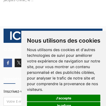
Nous utilisons des cookies
© 2026 Ici Beyrouth. Tous les droits sont réservés.
Nous utilisons des cookies et d'autres
technologies de suivi pour améliorer
votre expérience de navigation sur notre
site, pour vous montrer un contenu
personnalisé et des publicités ciblées,
pour analyser le trafic de notre site et
Newsletter
pour comprendre la provenance de nos
visiteurs.
Inscrivez-vous à notre Newsletter
J'accepte
Je refuse