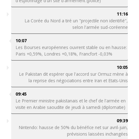
d'espionnage d'un site d'armement (police)
11:16
La Corée du Nord a tiré un "projectile non identifié",
selon l'armée sud-coréenne
10:07
Les Bourses européennes ouvrent stable ou en hausse:
Paris +0,59%, Londres +0,18%, Francfort -0,03%
10:05
Le Pakistan dit espérer que l'accord sur Ormuz mène à
la reprise des négociations entre Iran et Etats-Unis
09:45
Le Premier ministre pakistanais et le chef de l'armée en
visite en Arabie saoudite de jeudi à samedi (diplomatie)
09:39
Nintendo: hausse de 50% du bénéfice net sur avril-juin,
prévisions laissées inchangées