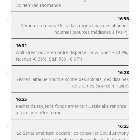
ivoirien Yan Diomandé
16:56
Yémen: au moins 36 soldats morts dans des attaques
houthies (sources médicales à l'AFP)
16:31
Wall Street ouvre en ordre dispersé: Dow Jones +0,17%,
Nasdaq -0,36%, S&P 500 +0,07%
16:28
Yémen: attaque houthie contre des soldats, des dizaines
de victimes (source militaire)
16:25
Rachat d'EasyJet: le fonds américain Castlelake renonce
à faire une offre ferme
16:25
Le Sénat américain déclare l'ex-conseiller Covid Anthony
Fauci coupable d'outrage devant le Congrès