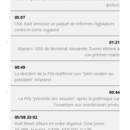
(police)
05:07
Chili: Kast annonce un paquet de réformes législatives
contre le crime organisé
01:21
Masters 1000 de Montréal: Alexander Zverev éliminé à
son premier match
00:49
La direction de la Fifa réaffirme son "plein soutien au
président" Infantino.
00:44
La Fifa "présente des excuses" après la polémique sur
l'ouverture aux investisseurs privés.
05/08 23:02
Wall Street clôture en ordre dispersé: Dow Jones
+0,49%, Nasdaq -0,83%, S&P 500 -0,17%