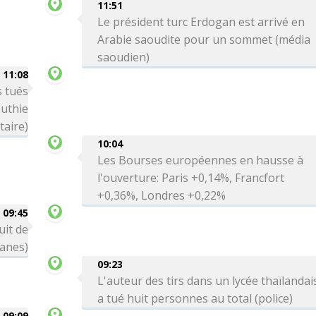
11:51
Le président turc Erdogan est arrivé en
Arabie saoudite pour un sommet (média
saoudien)
11:08
 tués
uthie
taire)
10:04
Les Bourses européennes en hausse à
l'ouverture: Paris +0,14%, Francfort
+0,36%, Londres +0,22%
09:45
uit de
uanes)
09:23
L'auteur des tirs dans un lycée thaïlandai
a tué huit personnes au total (police)
09:09