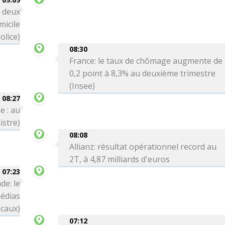
: deux
icile
olice)
08:30
France: le taux de chômage augmente de
0,2 point à 8,3% au deuxième trimestre
(Insee)
08:27
e : au
istre)
08:08
Allianz: résultat opérationnel record au
2T, à 4,87 milliards d'euros
07:23
de: le
médias
ocaux)
07:12