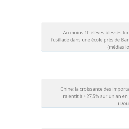
Au moins 10 élèves blessés lo
fusillade dans une école près de B
(médias l
Chine: la croissance des import
ralentit à +27,5% sur un an en j
(Dou