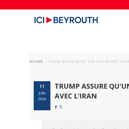
Accueil
Trump assure qu'un "très bon accord" a été 
TRUMP ASSURE QU'UN
11
JUIN
AVEC L'IRAN
2026