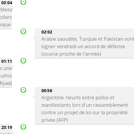
03:04
: Meta
ollars
xique
02:02
Arabie saoudite, Turquie et Pakistan von
signer vendredi un accord de défense
(source proche de l'armée)
01:11
ns une
outhis
 Ryad)
00:56
Argentine: heurts entre police et
manifestants lors d'un rassemblement
contre un projet de loi sur la propriété
privée (AFP)
 23:19