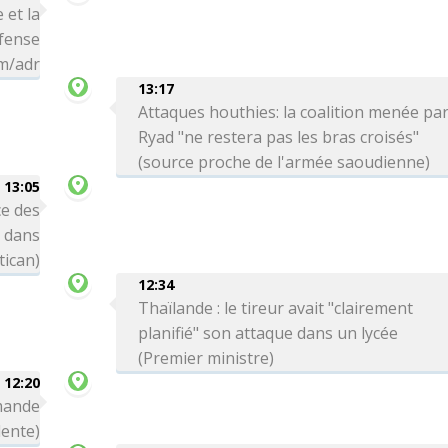
 et la
éfense
hm/adr
13:17
Attaques houthies: la coalition menée pa
Ryad "ne restera pas les bras croisés"
(source proche de l'armée saoudienne)
13:05
e des
s dans
tican)
12:34
Thaïlande : le tireur avait "clairement
planifié" son attaque dans un lycée
(Premier ministre)
12:20
emande
dente)