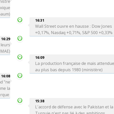
nistre
exique
baum)
16:31
Wall Street ouvre en hausse : Dow Jones
+0,17%, Nasdaq +0,71%, S&P 500 +0,33%
16:29
 leurs
 (MAE)
16:09
La production française de maïs attendu
au plus bas depuis 1980 (ministère)
16:08
ad "ne
rme la
urque
15:38
L'accord de défense avec le Pakistan et la
Turquie n'est pas lié à des ambitions