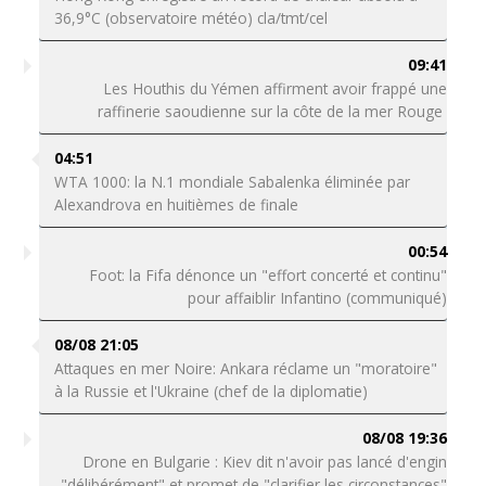
36,9°C (observatoire météo) cla/tmt/cel
09:41
Les Houthis du Yémen affirment avoir frappé une
raffinerie saoudienne sur la côte de la mer Rouge
04:51
WTA 1000: la N.1 mondiale Sabalenka éliminée par
Alexandrova en huitièmes de finale
00:54
Foot: la Fifa dénonce un "effort concerté et continu"
pour affaiblir Infantino (communiqué)
08/08 21:05
Attaques en mer Noire: Ankara réclame un "moratoire"
à la Russie et l'Ukraine (chef de la diplomatie)
08/08 19:36
Drone en Bulgarie : Kiev dit n'avoir pas lancé d'engin
"délibérément" et promet de "clarifier les circonstances"