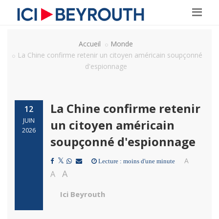
Accueil
Monde
La Chine confirme retenir un citoyen américain soupçonné
d'espionnage
La Chine confirme retenir
12
JUIN
un citoyen américain
2026
soupçonné d'espionnage
A
Lecture : moins d'une minute
A
A
Ici Beyrouth