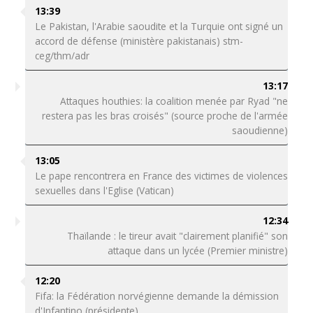
13:39
Le Pakistan, l'Arabie saoudite et la Turquie ont signé un
accord de défense (ministère pakistanais) stm-
ceg/thm/adr
13:17
Attaques houthies: la coalition menée par Ryad "ne
restera pas les bras croisés" (source proche de l'armée
saoudienne)
13:05
Le pape rencontrera en France des victimes de violences
sexuelles dans l'Eglise (Vatican)
12:34
Thaïlande : le tireur avait "clairement planifié" son
attaque dans un lycée (Premier ministre)
12:20
Fifa: la Fédération norvégienne demande la démission
d'Infantino (présidente)