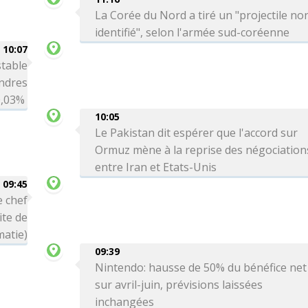
La Corée du Nord a tiré un "projectile no
identifié", selon l'armée sud-coréenne
10:07
table
ondres
-0,03%
10:05
Le Pakistan dit espérer que l'accord sur
Ormuz mène à la reprise des négociation
entre Iran et Etats-Unis
09:45
e chef
ite de
matie)
09:39
Nintendo: hausse de 50% du bénéfice net
sur avril-juin, prévisions laissées
inchangées