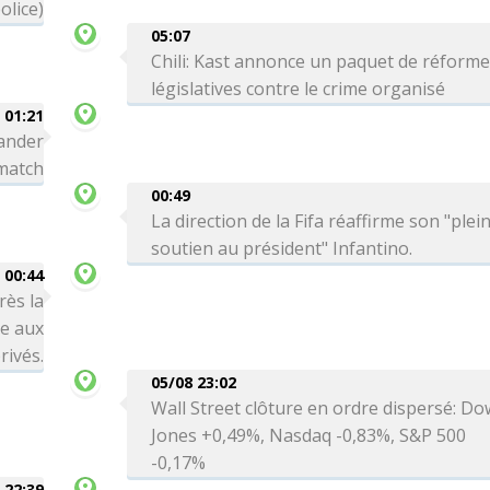
olice)
05:07
Chili: Kast annonce un paquet de réform
législatives contre le crime organisé
01:21
ander
 match
00:49
La direction de la Fifa réaffirme son "plei
soutien au président" Infantino.
00:44
rès la
re aux
rivés.
05/08 23:02
Wall Street clôture en ordre dispersé: Do
Jones +0,49%, Nasdaq -0,83%, S&P 500
-0,17%
 22:39