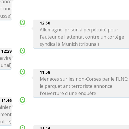
France
st une
russe)
12:50
Allemagne: prison à perpétuité pour
l'auteur de l'attentat contre un cortège
syndical à Munich (tribunal)
12:29
navire
bunal)
11:58
Menaces sur les non-Corses par le FLNC:
le parquet antiterroriste annonce
l'ouverture d'une enquête
11:46
ainien
ement
olice)
11:16