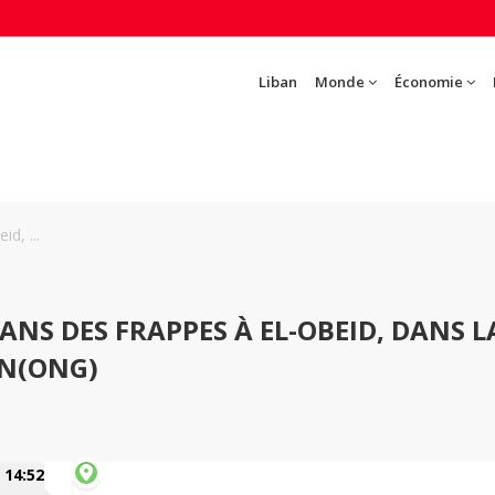
Liban
Monde
Économie
d, ...
NS DES FRAPPES À EL-OBEID, DANS L
N(ONG)
14:52