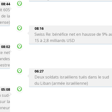
08:44
it 605
 de la
ense)
08:16
Swiss Re: bénéfice net en hausse de 9% a
1S à 2,8 milliards USD
08:02
ce net
andes
mestre
06:27
Deux soldats israéliens tués dans le sud
du Liban (armée israélienne)
05:08
n sud-
ur la
onneur