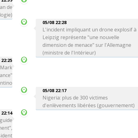
can de
logie)
05/08 22:28
L'incident impliquant un drone explosif à
Leipzig représente "une nouvelle
dimension de menace" sur l'Allemagne
(ministre de l'Intérieur)
 22:25
a Mark
iance"
antino
05/08 22:17
Nigeria: plus de 300 victimes
d'enlèvements libérées (gouvernement)
 22:14
 guide
ment",
sident