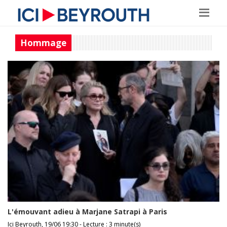
Hommage
L'émouvant adieu à Marjane Satrapi à Paris
Ici Beyrouth, 19/06 19:30 - Lecture : 3 minute(s)