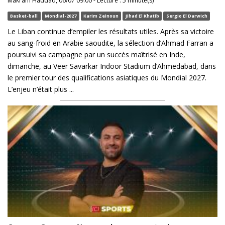
Makram Haddad, 06/07 09:00 - Lecture : 5 minute(s)
Basket-ball
Mondial-2027
Karim Zeinoun
Jihad El Khatib
Sergio El Darwich
Le Liban continue d’empiler les résultats utiles. Après sa victoire
au sang-froid en Arabie saoudite, la sélection d’Ahmad Farran a
poursuivi sa campagne par un succès maîtrisé en Inde,
dimanche, au Veer Savarkar Indoor Stadium d’Ahmedabad, dans
le premier tour des qualifications asiatiques du Mondial 2027.
L’enjeu n’était plus ...