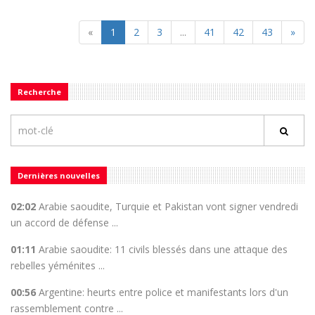
«
1
2
3
...
41
42
43
»
Recherche
Dernières nouvelles
02:02
Arabie saoudite, Turquie et Pakistan vont signer vendredi
un accord de défense ...
01:11
Arabie saoudite: 11 civils blessés dans une attaque des
rebelles yéménites ...
00:56
Argentine: heurts entre police et manifestants lors d'un
rassemblement contre ...