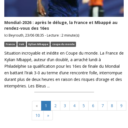
Mondial-2026 : après le déluge, la France et Mbappé au
rendez-vous des 16es
Ici Beyrouth, 23/06 08:35 - Lecture : 2 minute(s)
France
Irak
Kylian Mbappe
coupe du monde
Situation incroyable et inédite en Coupe du monde. La France de
Kylian Mbappé, auteur d’un doublé, a arraché lundi à
Philadelphie sa qualification pour les 16es de finale du Mondial
en battant l’Irak 3-0 au terme d’une rencontre folle, interrompue
durant plus de deux heures en raison des risques d’orage et des
intempéries. Les Bleus ...
«
1
2
3
4
5
6
7
8
9
10
»