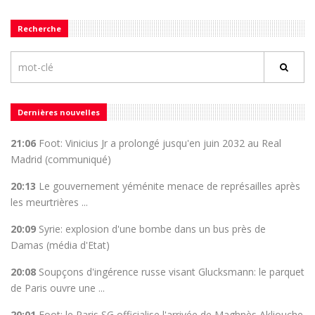
Recherche
Dernières nouvelles
21:06
Foot: Vinicius Jr a prolongé jusqu'en juin 2032 au Real
Madrid (communiqué)
20:13
Le gouvernement yéménite menace de représailles après
les meurtrières ...
20:09
Syrie: explosion d'une bombe dans un bus près de
Damas (média d'Etat)
20:08
Soupçons d'ingérence russe visant Glucksmann: le parquet
de Paris ouvre une ...
20:01
Foot: le Paris SG officialise l'arrivée de Maghnès Akliouche