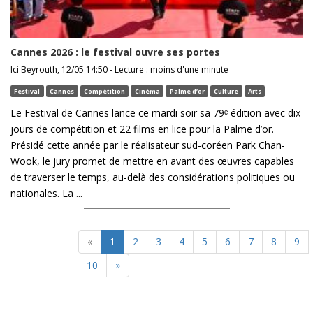
Cannes 2026 : le festival ouvre ses portes
Ici Beyrouth, 12/05 14:50 - Lecture : moins d'une minute
Festival
Cannes
Compétition
Cinéma
Palme d’or
Culture
Arts
Le Festival de Cannes lance ce mardi soir sa 79ᵉ édition avec dix
jours de compétition et 22 films en lice pour la Palme d’or.
Présidé cette année par le réalisateur sud-coréen Park Chan-
Wook, le jury promet de mettre en avant des œuvres capables
de traverser le temps, au-delà des considérations politiques ou
nationales. La ...
«
1
2
3
4
5
6
7
8
9
10
»