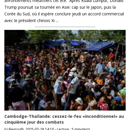
affrontements meurtriers cet été. Après Kuala Lumpur, Donald
Trump poursuit sa tournée en Asie: cap sur le Japon, puis la
Corée du Sud, où il espère conclure jeudi un accord commercial
avec le président chinois Xi ...
Cambodge-Thaïlande: cessez-le-feu «inconditionnel» au
cinquième jour des combats
Ici Beyrouth, 2025-07-28 14:10 - Lecture : 5 minute(s)