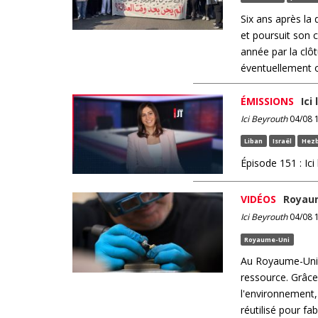
Six ans après la
et poursuit son
année par la clôt
éventuellement o
ÉMISSIONS
Ici
Ici Beyrouth
04/08 1
Liban
Israël
Hezb
Épisode 151 : Ici
VIDÉOS
Royaum
Ici Beyrouth
04/08 1
Royaume-Uni
Au Royaume-Uni, 
ressource. Grâce
l'environnement, 
réutilisé pour fa