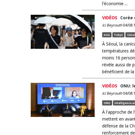
l'économie ...
VIDÉOS
Corée 
Ici Beyrouth
04/08 1
Asie
Tokyo
Séou
À Séoul, la canic
températures dép
moins 16 personn
révèle aussi de p
bénéficient de la .
VIDÉOS
ONU: l
Ici Beyrouth
04/08 1
ONU
intelligence ar
À l'approche de l
mettent en avant 
défense de la Cha
renforcement de 