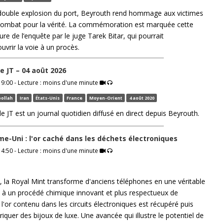
 double explosion du port, Beyrouth rend hommage aux victimes
 combat pour la vérité. La commémoration est marquée cette
ure de l’enquête par le juge Tarek Bitar, qui pourrait
uvrir la voie à un procès.
 le JT – 04 août 2026
9:00 - Lecture : moins d'une minute
ollah
Iran
États-Unis
France
Moyen-Orient
4 août 2020
 le JT est un journal quotidien diffusé en direct depuis Beyrouth.
e-Uni : l'or caché dans les déchets électroniques
4:50 - Lecture : moins d'une minute
la Royal Mint transforme d'anciens téléphones en une véritable
 à un procédé chimique innovant et plus respectueux de
l'or contenu dans les circuits électroniques est récupéré puis
briquer des bijoux de luxe. Une avancée qui illustre le potentiel de