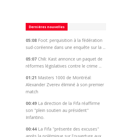
Dernières nouvelles
05:08
Foot: perquisition à la fédération
sud-coréenne dans une enquête sur la ...
05:07
Chili: Kast annonce un paquet de
réformes législatives contre le crime ...
01:21
Masters 1000 de Montréal:
Alexander Zverev éliminé à son premier
match
00:49
La direction de la Fifa réaffirme
son "plein soutien au président"
Infantino.
00:44
La Fifa "présente des excuses"
après la polémique sur l'ouverture aux ...