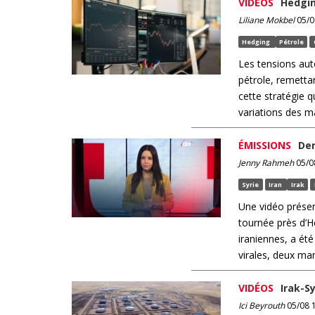
VIDÉOS
Hedgin
Liliane Mokbel
05/0
Hedging
Pétrole
Les tensions aut
pétrole, remetta
cette stratégie q
variations des m
ÉMISSIONS
Der
Jenny Rahmeh
05/08
Syrie
Iran
Irak
Une vidéo présen
tournée près d’H
iraniennes, a été
virales, deux man
VIDÉOS
Irak-S
Ici Beyrouth
05/08 1