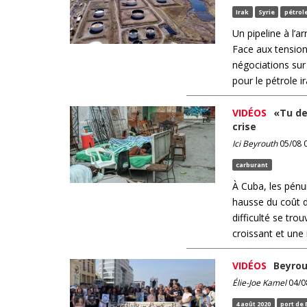
Irak
Syrie
pétrol
Un pipeline à l’a
Face aux tensions
négociations sur 
pour le pétrole i
VIDÉOS
«Tu de
crise
Ici Beyrouth
05/08 0
carburant
À Cuba, les pénur
hausse du coût d
difficulté se tro
croissant et une 
VIDÉOS
Beyrou
Élie-Joe Kamel
04/08
4 août 2020
port de