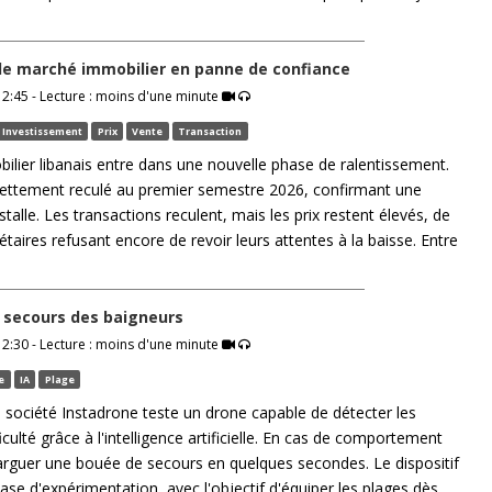
 le marché immobilier en panne de confiance
2:45 - Lecture : moins d'une minute
Investissement
Prix
Vente
Transaction
lier libanais entre dans une nouvelle phase de ralentissement.
nettement reculé au premier semestre 2026, confirmant une
stalle. Les transactions reculent, mais les prix restent élevés, de
aires refusant encore de revoir leurs attentes à la baisse. Entre
u secours des baigneurs
2:30 - Lecture : moins d'une minute
e
IA
Plage
la société Instadrone teste un drone capable de détecter les
iculté grâce à l'intelligence artificielle. En cas de comportement
 larguer une bouée de secours en quelques secondes. Le dispositif
ase d'expérimentation, avec l'objectif d'équiper les plages dès