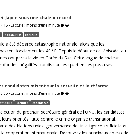
et Japon sous une chaleur record
4:15 - Lecture : moins d'une minute
l
Asie de l'Est
Canicule
ule a été déclarée catastrophe nationale, alors que les
assent localement les 40 °C. Depuis le début de cet épisode, au
es ont perdu la vie en Corée du Sud. Cette vague de chaleur
rofondes inégalités : tandis que les quartiers les plus aisés
..
es candidates misent sur la sécurité et la réforme
3:35 - Lecture : moins d'une minute
tificielle
sécurité
candidates
'élection du prochain secrétaire général de l'ONU, les candidates
leurs priorités: lutte contre le crime organisé transnational,
rte des Nations unies, gouvernance de l'intelligence artificielle et
la coopération internationale. Découvrez les principaux enjeux de