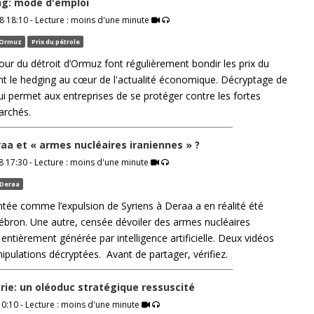
g: mode d'emploi
8 18:10 - Lecture : moins d'une minute
Ormuz
Prix du pétrole
our du détroit d’Ormuz font régulièrement bondir les prix du
nt le hedging au cœur de l'actualité économique. Décryptage de
ui permet aux entreprises de se protéger contre les fortes
archés.
aa et « armes nucléaires iraniennes » ?
 17:30 - Lecture : moins d'une minute
Deraa
tée comme l’expulsion de Syriens à Deraa a en réalité été
ébron. Une autre, censée dévoiler des armes nucléaires
 entièrement générée par intelligence artificielle. Deux vidéos
ipulations décryptées. Avant de partager, vérifiez.
yrie: un oléoduc stratégique ressuscité
0:10 - Lecture : moins d'une minute