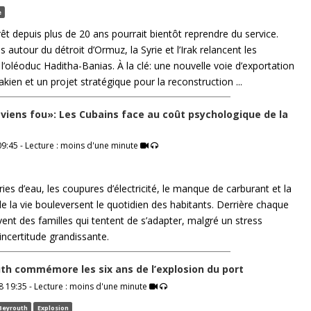
e
rrêt depuis plus de 20 ans pourrait bientôt reprendre du service.
 autour du détroit d’Ormuz, la Syrie et l’Irak relancent les
l’oléoduc Haditha-Banias. À la clé: une nouvelle voie d’exportation
rakien et un projet stratégique pour la reconstruction ...
viens fou»: Les Cubains face au coût psychologique de la
9:45 - Lecture : moins d'une minute
ies d’eau, les coupures d’électricité, le manque de carburant et la
e la vie bouleversent le quotidien des habitants. Derrière chaque
uvent des familles qui tentent de s’adapter, malgré un stress
incertitude grandissante.
th commémore les six ans de l’explosion du port
 19:35 - Lecture : moins d'une minute
 Beyrouth
Explosion