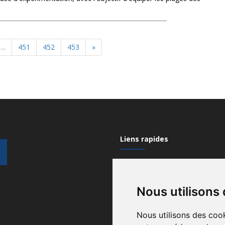
...
451
452
453
»
Liens rapides
Mon compte
Nous utilisons
Contactez-nous
Qui sommes nous?
Nous utilisons des cook