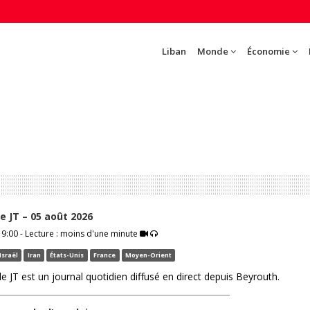
Liban
Monde
Économie
 le JT – 05 août 2026
9:00 - Lecture : moins d'une minute
Israël
Iran
États-Unis
France
Moyen-Orient
 le JT est un journal quotidien diffusé en direct depuis Beyrouth.