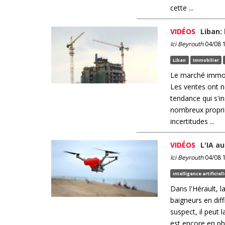
cette ...
VIDÉOS
Liban:
Ici Beyrouth
04/08 1
Liban
Immobilier
Le marché immobi
Les ventes ont 
tendance qui s'in
nombreux propriét
incertitudes ...
VIDÉOS
L'IA a
Ici Beyrouth
04/08 1
intelligence artificiell
Dans l'Hérault, 
baigneurs en diff
suspect, il peut
est encore en ph