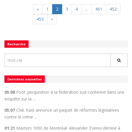
«
1
2
3
4
...
451
452
453
»
Recherche
Dernières nouvelles
05:08
Foot: perquisition à la fédération sud-coréenne dans une
enquête sur la ...
05:07
Chili: Kast annonce un paquet de réformes législatives
contre le crime ...
01:21
Masters 1000 de Montréal: Alexander Zverev éliminé à