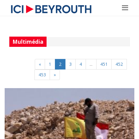
Multimédia
«
1
2
3
4
...
451
452
453
»