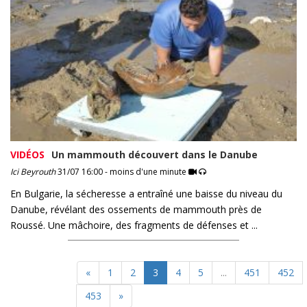
VIDÉOS
Un mammouth découvert dans le Danube
Ici Beyrouth
31/07 16:00 - moins d'une minute
En Bulgarie, la sécheresse a entraîné une baisse du niveau du
Danube, révélant des ossements de mammouth près de
Roussé. Une mâchoire, des fragments de défenses et ...
«
1
2
3
4
5
...
451
452
453
»