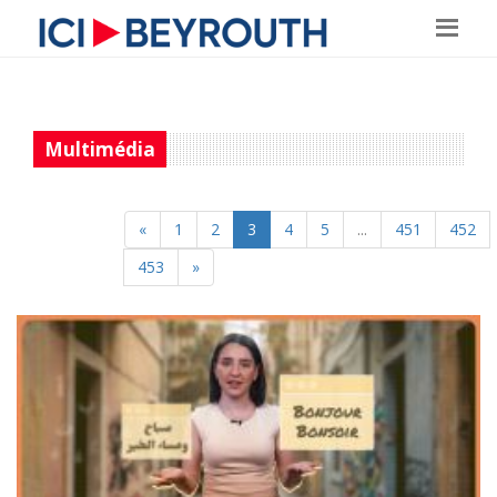
Multimédia
«
1
2
3
4
5
...
451
452
453
»