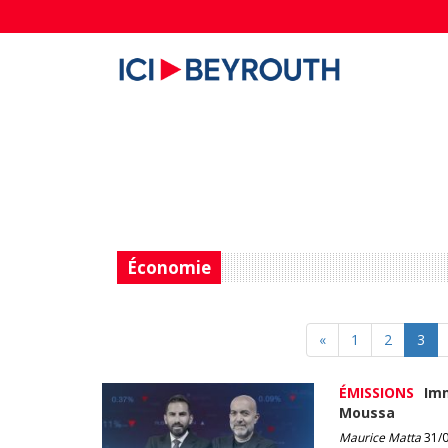
Économie
«
1
2
3
ÉMISSIONS
Imm
Moussa
Maurice Matta
31/0