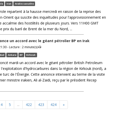
ole
Iran
Arabie saoudite
role repartent à la hausse mercredi en raison de la reprise des
-Orient qui suscite des inquiétudes pour l'approvisionnement en
ne accalmie des hostilités de plusieurs jours. Vers 11H00 GMT
le prix du baril de Brent de la mer du Nord, ...
once un accord avec le géant pétrolier BP en Irak
1:30 - Lecture : 2 minute(s)
dad
Ankara
BP
Kirkouk
oncé mardi un accord avec le géant pétrolier British Petroleum
 l'exploitation d'hydrocarbures dans la région de Kirkouk (nord), a
re turc de l'Énergie. Cette annonce intervient au terme de la visite
er ministre irakien, Ali al-Zaidi, reçu par le président Recep
4
5
...
422
423
424
»