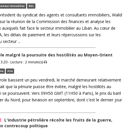
secteur immobilier
BDL
 président du syndicat des agents et consultants immobiliers, Walid
sur la réunion de la Commission des finances et analyse les
x auxquels fait face le secteur immobilier au Liban. Au cœur de
TVA, les délais de paiement et leurs répercussions sur les
 secteur ...
ble malgré la poursuite des hostilités au Moyen-Orient
3:20 - Lecture : 2 minute(s)
ole
Prix
role baissent un peu vendredi, le marché demeurant relativement
fait que la pénurie puisse être évitée, malgré les hostilités au
 se poursuivent. Vers 09H50 GMT (11H50 à Paris), le prix du baril
er du Nord, pour livraison en septembre, dont c'est le dernier jour
E
L'industrie pétrolière récolte les fruits de la guerre,
un contrecoup politique