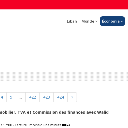
Liban
Monde
Économie
4
5
...
422
423
424
»
obilier, TVA et Commission des finances avec Walid
7 17:00 - Lecture : moins d'une minute