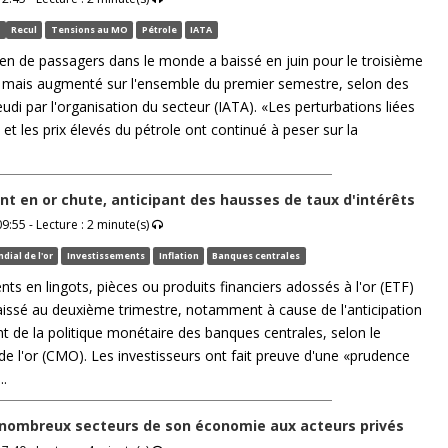
l
Recul
Tensions au MO
Pétrole
IATA
ien de passagers dans le monde a baissé en juin pour le troisième
 mais augmenté sur l'ensemble du premier semestre, selon des
jeudi par l'organisation du secteur (IATA). «Les perturbations liées
n et les prix élevés du pétrole ont continué à peser sur la
nt en or chute, anticipant des hausses de taux d'intérêts
9:55 - Lecture : 2 minute(s)
dial de l'or
Investissements
Inflation
Banques centrales
ts en lingots, pièces ou produits financiers adossés à l'or (ETF)
issé au deuxième trimestre, notamment à cause de l'anticipation
t de la politique monétaire des banques centrales, selon le
de l'or (CMO). Les investisseurs ont fait preuve d'une «prudence
..
nombreux secteurs de son économie aux acteurs privés