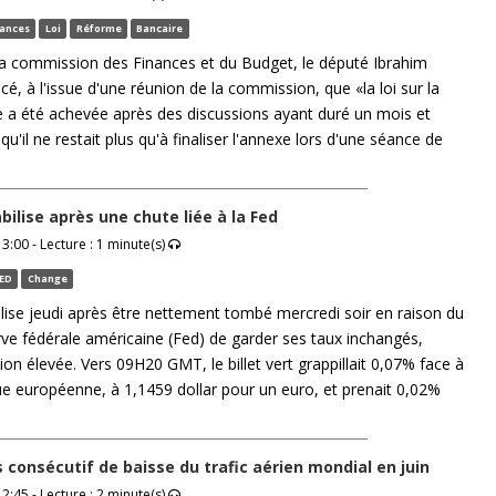
nances
Loi
Réforme
Bancaire
la commission des Finances et du Budget, le député Ibrahim
, à l'issue d'une réunion de la commission, que «la loi sur la
 a été achevée après des discussions ayant duré un mois et
qu'il ne restait plus qu'à finaliser l'annexe lors d'une séance de
abilise après une chute liée à la Fed
3:00 - Lecture : 1 minute(s)
ED
Change
bilise jeudi après être nettement tombé mercredi soir en raison du
rve fédérale américaine (Fed) de garder ses taux inchangés,
ion élevée. Vers 09H20 GMT, le billet vert grappillait 0,07% face à
e européenne, à 1,1459 dollar pour un euro, et prenait 0,02%
 consécutif de baisse du trafic aérien mondial en juin
2:45 - Lecture : 2 minute(s)