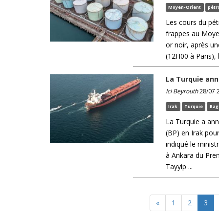
Moyen-Orient
pétr
Les cours du pét
frappes au Moyen
or noir, après u
(12H00 à Paris), 
La Turquie ann
Ici Beyrouth
28/07 2
Irak
Turquie
Bag
La Turquie a ann
(BP) en Irak pour
indiqué le minist
à Ankara du Premi
Tayyip ...
«
1
2
3