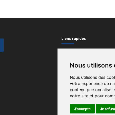
Liens rapides
Mon compte
Nous utilisons
Contactez-nous
Qui sommes nous?
Nous utilisons des cook
votre expérience de na
Recrutement
contenu personnalisé et
Gérez vos cookies
notre site et pour com
Conditions générales
J'accepte
Je refus