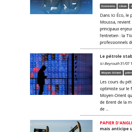
Economie
Liban
Dans Ici Éco, le
Moussa, revient 
principaux enjeu
l’entretien : la 
professionnels du
Le pétrole sta
Ici Beyrouth
31/07 1
Moyen-Orient
pétr
Les cours du pét
optimiste sur le 
Moyen-Orient qui
de Brent de la m
de ...
PAPIER D'ANGL
mais anticipe 