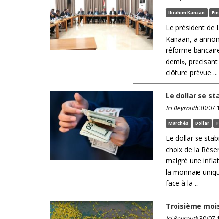
Ibrahim Kanaan
Fi
Le président de 
Kanaan, a annoncé
réforme bancaire
demi», précisant 
clôture prévue ...
Le dollar se st
Ici Beyrouth
30/07 1
Marchés
Dollar
F
Le dollar se sta
choix de la Rése
malgré une inflat
la monnaie uniqu
face à la ...
Troisième mois
Ici Beyrouth
30/07 1