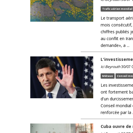
Trafic aérien mondia
Le transport aér
mois consécutif,
chiffres publiés 
au conflit en Ira
demande», a ...
L'investisseme
Ici Beyrouth
30/07 0
Métaux
Conseil mon
Les investissemen
ont fortement ba
d'un durcissemen
Conseil mondial 
renforcée par la .
Cuba ouvre de 