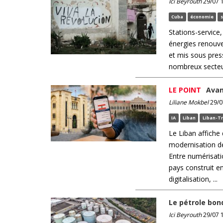
Ici Beyrouth
29/07 1
Cuba
économie
s
Stations-service,
énergies renouve
et mis sous pres
nombreux secteur
LE POINT
Avant
Liliane Mokbel
29/07
IA
Liban
Liban-T
Le Liban affiche 
modernisation de 
Entre numérisatio
pays construit e
digitalisation, ...
Le pétrole bon
Ici Beyrouth
29/07 1