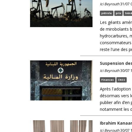
Ici Beyrouth
31/07 0
pétrole
prix
béné
Les géants amér
de mirobolants b
hydrocarbures, m
consommateurs a
reste l'une des pr
Suspension des
Ici Beyrouth
30/07 1
Finances
CNSS
Après l'adoption 
désormais vers l
publier afin d’e
notamment les dél
Ibrahim Kanaan
Ici Beyrouth
30/07 1