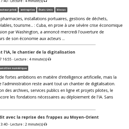
7:40 - Lecture : 4 minute(s)
ecteur privé
entreprise
États-Unis
blocus
 pharmacies, installations portuaires, gestions de déchets,
lables, tourisme... : Cuba, en proie à une sévère crise économique
sion par Washington, a annoncé mercredi l'ouverture de
s de son économie aux acteurs ...
 l'IA, le chantier de la digitalisation
 16:55 - Lecture : 4 minute(s)
ransition numérique
de fortes ambitions en matière d'intelligence artificielle, mais la
l'administration reste avant tout un chantier de digitalisation.
n des archives, services publics en ligne et projets pilotes, le
ncore les fondations nécessaires au déploiement de l'IA. Sans
dit avec la reprise des frappes au Moyen-Orient
3:40 - Lecture : 2 minute(s)