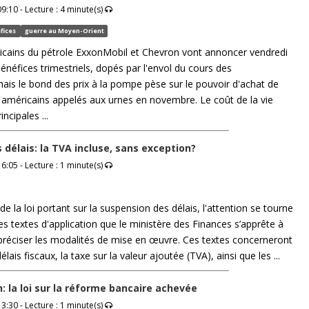
9:10 - Lecture : 4 minute(s)
fices
guerre au Moyen-Orient
icains du pétrole ExxonMobil et Chevron vont annoncer vendredi
énéfices trimestriels, dopés par l'envol du cours des
ais le bond des prix à la pompe pèse sur le pouvoir d'achat de
méricains appelés aux urnes en novembre. Le coût de la vie
incipales ...
 délais: la TVA incluse, sans exception?
6:05 - Lecture : 1 minute(s)
de la loi portant sur la suspension des délais, l'attention se tourne
es textes d'application que le ministère des Finances s’apprête à
n préciser les modalités de mise en œuvre. Ces textes concerneront
ais fiscaux, la taxe sur la valeur ajoutée (TVA), ainsi que les ...
: la loi sur la réforme bancaire achevée
3:30 - Lecture : 1 minute(s)