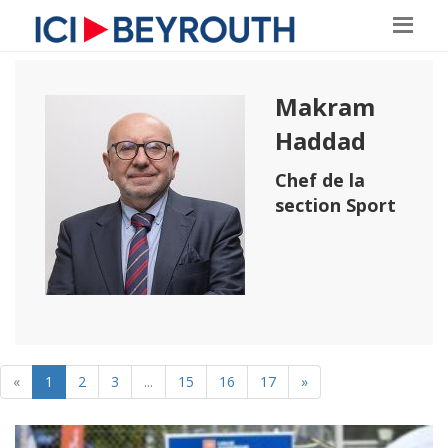
Makram
Haddad
Chef de la
section Sport
«
1
2
3
...
15
16
17
»