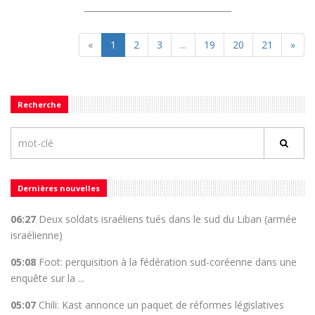
«
1
2
3
...
19
20
21
»
Recherche
Dernières nouvelles
06:27
Deux soldats israéliens tués dans le sud du Liban (armée
israélienne)
05:08
Foot: perquisition à la fédération sud-coréenne dans une
enquête sur la ...
05:07
Chili: Kast annonce un paquet de réformes législatives