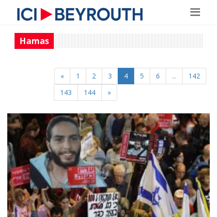
Hamas
«
1
2
3
4
5
6
...
142
143
144
»