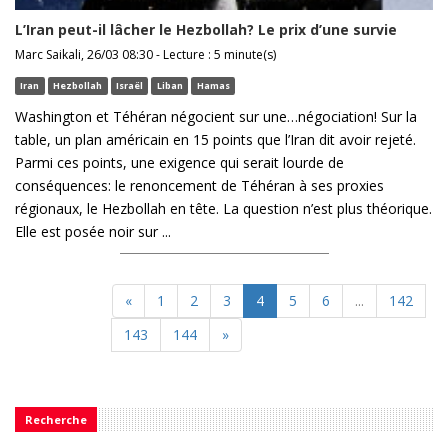
L’Iran peut-il lâcher le Hezbollah? Le prix d’une survie
Marc Saikali, 26/03 08:30 - Lecture : 5 minute(s)
Iran
Hezbollah
Israël
Liban
Hamas
Washington et Téhéran négocient sur une…négociation! Sur la
table, un plan américain en 15 points que l’Iran dit avoir rejeté.
Parmi ces points, une exigence qui serait lourde de
conséquences: le renoncement de Téhéran à ses proxies
régionaux, le Hezbollah en tête. La question n’est plus théorique.
Elle est posée noir sur ...
«
1
2
3
4
5
6
...
142
143
144
»
Recherche