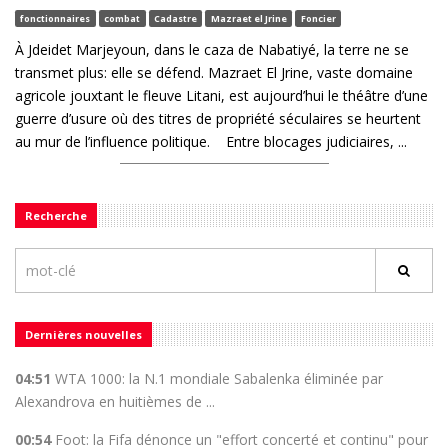
fonctionnaires
combat
Cadastre
Mazraet el Jrine
Foncier
À Jdeidet Marjeyoun, dans le caza de Nabatiyé, la terre ne se
transmet plus: elle se défend. Mazraet El Jrine, vaste domaine
agricole jouxtant le fleuve Litani, est aujourd’hui le théâtre d’une
guerre d’usure où des titres de propriété séculaires se heurtent
au mur de l’influence politique. Entre blocages judiciaires, ...
Recherche
Dernières nouvelles
04:51
WTA 1000: la N.1 mondiale Sabalenka éliminée par
Alexandrova en huitièmes de ...
00:54
Foot: la Fifa dénonce un "effort concerté et continu" pour