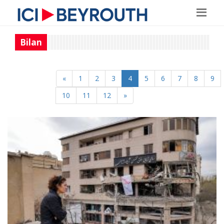
Bilan
«
1
2
3
4
5
6
7
8
9
10
11
12
»