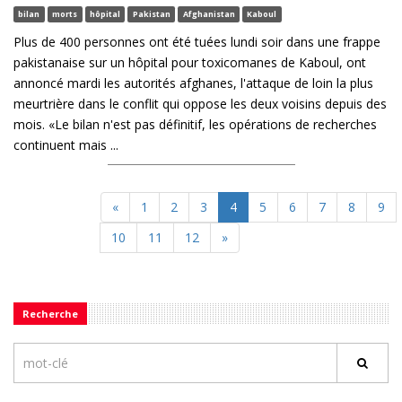
bilan
morts
hôpital
Pakistan
Afghanistan
Kaboul
Plus de 400 personnes ont été tuées lundi soir dans une frappe
pakistanaise sur un hôpital pour toxicomanes de Kaboul, ont
annoncé mardi les autorités afghanes, l'attaque de loin la plus
meurtrière dans le conflit qui oppose les deux voisins depuis des
mois. «Le bilan n'est pas définitif, les opérations de recherches
continuent mais ...
«
1
2
3
4
5
6
7
8
9
10
11
12
»
Recherche