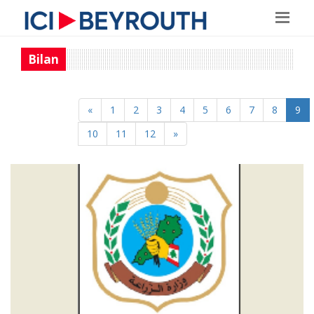
Bilan
«
1
2
3
4
5
6
7
8
9
10
11
12
»