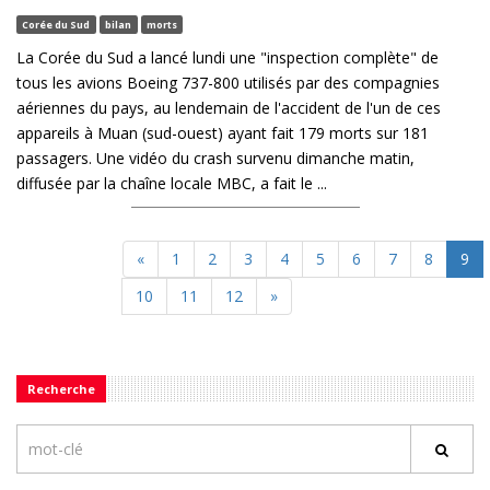
Corée du Sud
bilan
morts
La Corée du Sud a lancé lundi une "inspection complète" de
tous les avions Boeing 737-800 utilisés par des compagnies
aériennes du pays, au lendemain de l'accident de l'un de ces
appareils à Muan (sud-ouest) ayant fait 179 morts sur 181
passagers. Une vidéo du crash survenu dimanche matin,
diffusée par la chaîne locale MBC, a fait le ...
«
1
2
3
4
5
6
7
8
9
10
11
12
»
Recherche