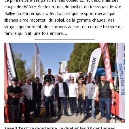
Le printemps a ses parfums, ses couleurs… et désormais ses
coups de théâtre. Sur les routes de Jbeil et du Kesrouan, le 41e
Rallye du Printemps a offert tout ce que le sport mécanique
libanais aime raconter : du soleil, de la gomme chaude, des
virages qui mordent, des chronos au couteau et une histoire de
famille qui finit, une fois encore, ...
Speed Test: la montagne, le duel et les 33 centièmes