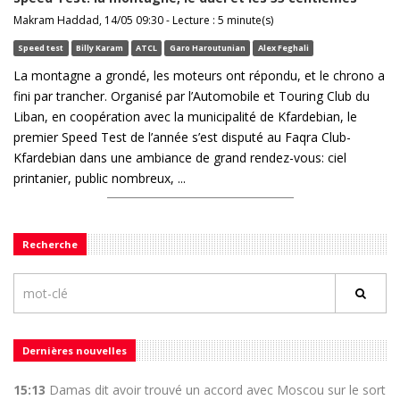
Makram Haddad, 14/05 09:30 - Lecture : 5 minute(s)
Speed test
Billy Karam
ATCL
Garo Haroutunian
Alex Feghali
La montagne a grondé, les moteurs ont répondu, et le chrono a
fini par trancher. Organisé par l’Automobile et Touring Club du
Liban, en coopération avec la municipalité de Kfardebian, le
premier Speed Test de l’année s’est disputé au Faqra Club-
Kfardebian dans une ambiance de grand rendez-vous: ciel
printanier, public nombreux, ...
Recherche
Dernières nouvelles
15:13
Damas dit avoir trouvé un accord avec Moscou sur le sort