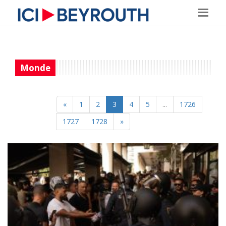
Monde
«
1
2
3
4
5
...
1726
1727
1728
»