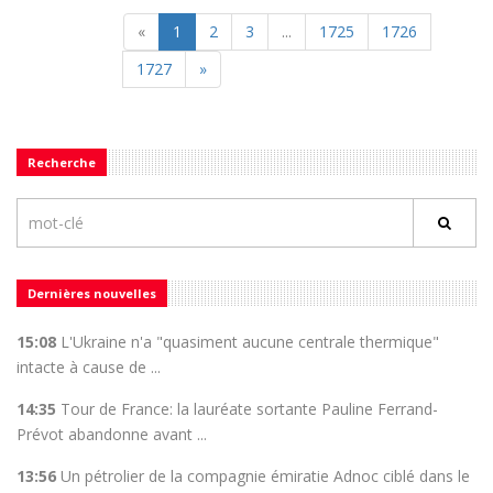
«
1
2
3
...
1725
1726
1727
»
Recherche
Dernières nouvelles
15:08
L'Ukraine n'a "quasiment aucune centrale thermique"
intacte à cause de ...
14:35
Tour de France: la lauréate sortante Pauline Ferrand-
Prévot abandonne avant ...
13:56
Un pétrolier de la compagnie émiratie Adnoc ciblé dans le