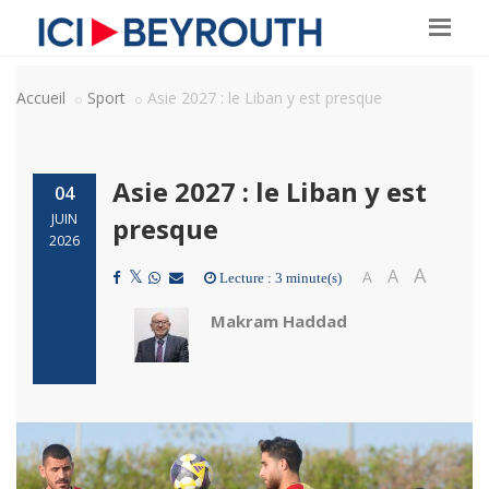
Accueil
Sport
Asie 2027 : le Liban y est presque
Asie 2027 : le Liban y est
04
JUIN
presque
2026
A
A
A
Lecture : 3 minute(s)
Makram Haddad