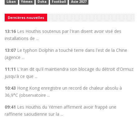
Liban
Yémen
Doha
Football
Asie 2027
Dernières nouvelles
13:16
Les Houthis soutenus par l'Iran disent avoir visé des
installations de ...
13:07
Le typhon Dolphin a touché terre dans l'est de la Chine
(agence ...
11:11
L'Iran dit qu'il maintiendra son blocage du détroit d'Ormuz
jusqu'à ce que ...
10:43
Hong Kong enregistre un record de chaleur absolu à
36,9°C (observatoire ...
09:41
Les Houthis du Yémen affirment avoir frappé une
raffinerie saoudienne sur la ...