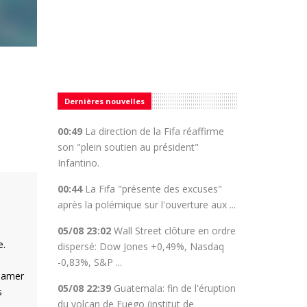
Dernières nouvelles
00:49
La direction de la Fifa réaffirme
son "plein soutien au président"
Infantino.
00:44
La Fifa "présente des excuses"
après la polémique sur l'ouverture aux ...
05/08 23:02
Wall Street clôture en ordre
e.
dispersé: Dow Jones +0,49%, Nasdaq
-0,83%, S&P ...
clamer
05/08 22:39
Guatemala: fin de l'éruption
s
du volcan de Fuego (institut de