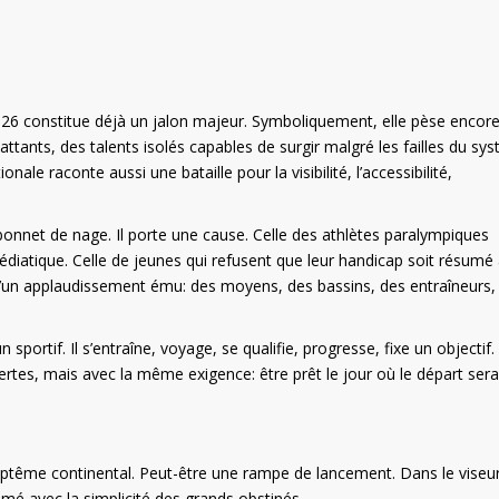
026 constitue déjà un jalon majeur. Symboliquement, elle pèse encore
tants, des talents isolés capables de surgir malgré les failles du sy
ale raconte aussi une bataille pour la visibilité, l’accessibilité,
onnet de nage. Il porte une cause. Celle des athlètes paralympiques
édiatique. Celle de jeunes qui refusent que leur handicap soit résumé
qu’un applaudissement ému: des moyens, des bassins, des entraîneurs,
 sportif. Il s’entraîne, voyage, se qualifie, progresse, fixe un objectif.
rtes, mais avec la même exigence: être prêt le jour où le départ sera
tême continental. Peut-être une rampe de lancement. Dans le viseur,
é avec la simplicité des grands obstinés.