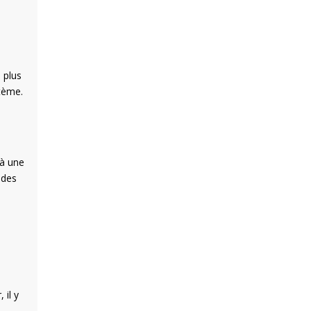
 plus
stème.
 à une
 des
 il y