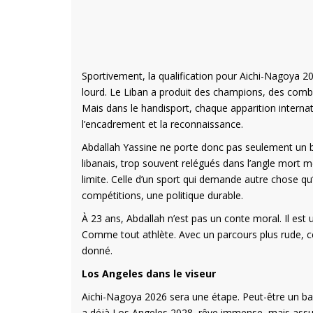
Sportivement, la qualification pour Aichi-Nagoya 2
lourd. Le Liban a produit des champions, des combat
Mais dans le handisport, chaque apparition internation
l’encadrement et la reconnaissance.
Abdallah Yassine ne porte donc pas seulement un b
libanais, trop souvent relégués dans l’angle mort m
limite. Celle d’un sport qui demande autre chose 
compétitions, une politique durable.
À 23 ans, Abdallah n’est pas un conte moral. Il est un
Comme tout athlète. Avec un parcours plus rude, ce
donné.
Los Angeles dans le viseur
Aichi-Nagoya 2026 sera une étape. Peut-être un bap
a déjà Los Angeles 2028, rêve immense, mais assum