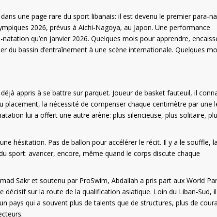
 dans une page rare du sport libanais: il est devenu le premier para-n
ralympiques 2026, prévus à Aichi-Nagoya, au Japon. Une performance
ra-natation qu’en janvier 2026. Quelques mois pour apprendre, encaiss
sser du bassin d’entraînement à une scène internationale. Quelques mo
éjà appris à se battre sur parquet. Joueur de basket fauteuil, il conna
e du placement, la nécessité de compenser chaque centimètre par une l
atation lui a offert une autre arène: plus silencieuse, plus solitaire, pl
e hésitation. Pas de ballon pour accélérer le récit. Il y a le souffle, l
é nue du sport: avancer, encore, même quand le corps discute chaque
 Sakr et soutenu par ProSwim, Abdallah a pris part aux World Pa
écisif sur la route de la qualification asiatique. Loin du Liban-Sud, il
n pays qui a souvent plus de talents que de structures, plus de cour
ecteurs.