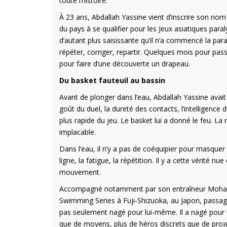
toute l’histoire.
À 23 ans, Abdallah Yassine vient d’inscrire son nom
du pays à se qualifier pour les Jeux asiatiques pa
d’autant plus saisissante qu’il n’a commencé la pa
répéter, corriger, repartir. Quelques mois pour pa
pour faire d’une découverte un drapeau.
Du basket fauteuil au bassin
Avant de plonger dans l’eau, Abdallah Yassine avait d
goût du duel, la dureté des contacts, l’intelligenc
plus rapide du jeu. Le basket lui a donné le feu. La n
implacable.
Dans l’eau, il n’y a pas de coéquipier pour masquer un
ligne, la fatigue, la répétition. Il y a cette vérit
mouvement.
Accompagné notamment par son entraîneur Mohamad
Swimming Series à Fuji-Shizuoka, au Japon, passage d
pas seulement nagé pour lui-même. Il a nagé pour u
que de moyens, plus de héros discrets que de proj