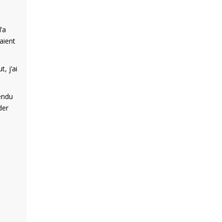
’a
aient
, j’ai
tendu
der