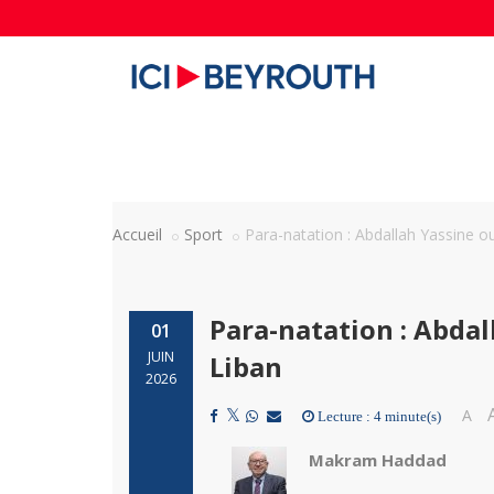
Accueil
Sport
Para-natation : Abdallah Yassine o
Para-natation : Abdal
01
JUIN
Liban
2026
A
Lecture : 4 minute(s)
Makram Haddad