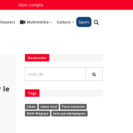
Mon compte
Dossiers
Multimédia
Culture
Sport
Recherche
 le
Tags
Liban
Liban-Sud
Para-natation
Aichi-Nagoya
Jeux paralympiques