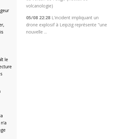
volcanologie)
ageur
05/08 22:28
L'incident impliquant un
drone explosif à Leipzig représente "une
er,
nouvelle ...
is
ît le
ecture
us
a
ra
 n’a
age