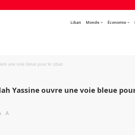
Liban
Monde
Économie
uvre une voie bleue pour le Liban
lah Yassine ouvre une voie bleue pour
A
A