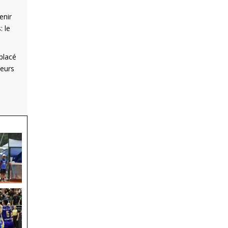
enir
: le
placé
leurs