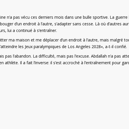
 n’a pas vécu ces derniers mois dans une bulle sportive. La guerre l
 bouger d’un endroit à l’autre, s’adapter sans cesse. Là où d’autres aur
s, lui a continué à s’entraîner.
itter ma maison et me déplacer d’un endroit à l’autre, mais malgré tout
atteindre les Jeux paralympiques de Los Angeles 2028», a-t-il confié.
s pas l’abandon. La difficulté, mais pas l’excuse. Abdallah n’a pas at
thlète. Il a fait l’inverse: il s’est accroché à l’entraînement pour gar