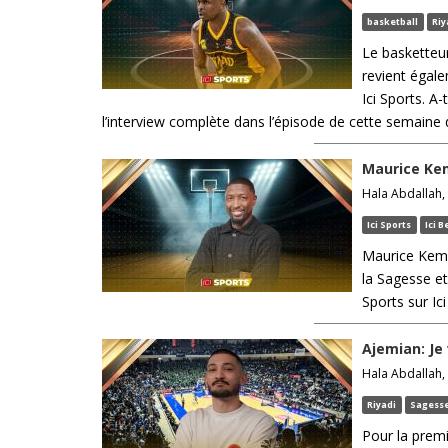
basketball
Riy
Le basketteur
revient égale
Ici Sports. A-
l’interview complète dans l’épisode de cette semaine d’I
Maurice Kemp
Hala Abdallah, 
Ici Sports
Ici 
Maurice Kemp 
la Sagesse et
Sports sur Ic
Ajemian: Je 
Hala Abdallah, 
Riyadi
Sagess
Pour la premi