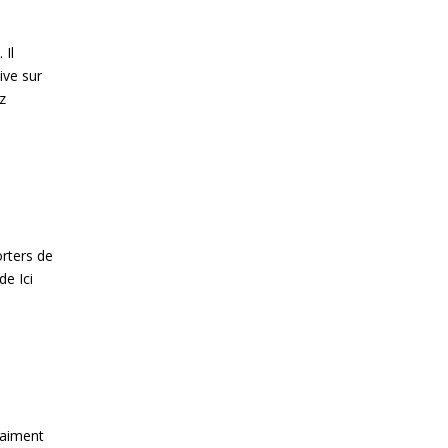
 Il
ive sur
z
orters de
de Ici
raiment