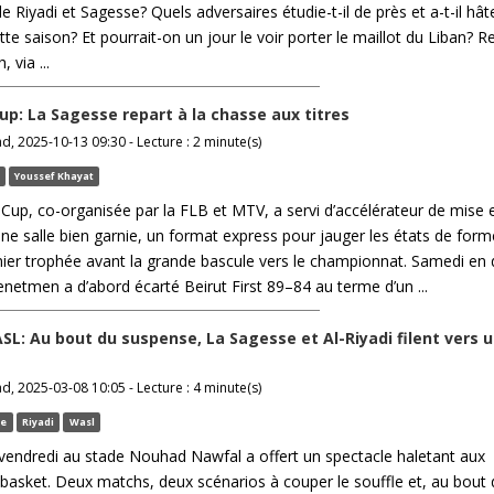
e Riyadi et Sagesse? Quels adversaires étudie-t-il de près et a-t-il hât
ette saison? Et pourrait-on un jour le voir porter le maillot du Liban? 
 via ...
up: La Sagesse repart à la chasse aux titres
 2025-10-13 09:30 - Lecture : 2 minute(s)
Youssef Khayat
Cup, co-organisée par la FLB et MTV, a servi d’accélérateur de mise 
ne salle bien garnie, un format express pour jauger les états de form
mier trophée avant la grande bascule vers le championnat. Samedi en
netmen a d’abord écarté Beirut First 89–84 au terme d’un ...
SL: Au bout du suspense, La Sagesse et Al-Riyadi filent vers 
 2025-03-08 10:05 - Lecture : 4 minute(s)
se
Riyadi
Wasl
 vendredi au stade Nouhad Nawfal a offert un spectacle haletant aux
basket. Deux matchs, deux scénarios à couper le souffle et, au bout 