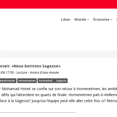
Liban
Monde
Économie
teit: «Nous battrons Sagesse»
2/06 17:00 - Lecture : moins d'une minute
amad Hoteit
Homenetmen
basketball
Sagesse
r Mohamad Hoteit se confie sur son retour à Homenetmen, les ambi
es défis qui l’attendent en quarts de finale. Homenetmen part-il réelle
ace à la Sagesse? Jusqu’où l’équipe peut-elle aller cette fois-ci? Retr