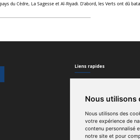
ays du Cèdre, La Sagesse et Al-Riyadi. D’abord, les Verts ont dû batai
Liens rapides
Mon compte
Nous utilisons
Contactez-nous
Qui sommes nous?
Nous utilisons des cook
votre expérience de na
Recrutement
contenu personnalisé et
Gérez vos cookies
notre site et pour com