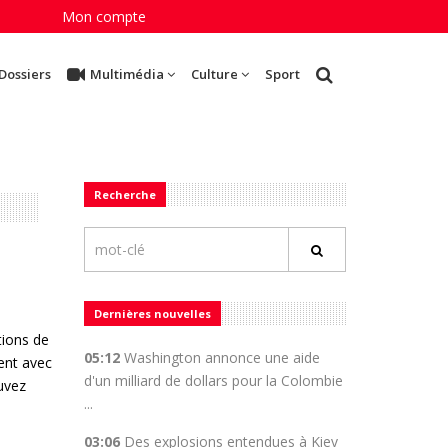
Mon compte
Dossiers
Multimédia
Culture
Sport
Recherche
Dernières nouvelles
tions de
05:12
Washington annonce une aide
ment avec
d'un milliard de dollars pour la Colombie
ouvez
...
03:06
Des explosions entendues à Kiev