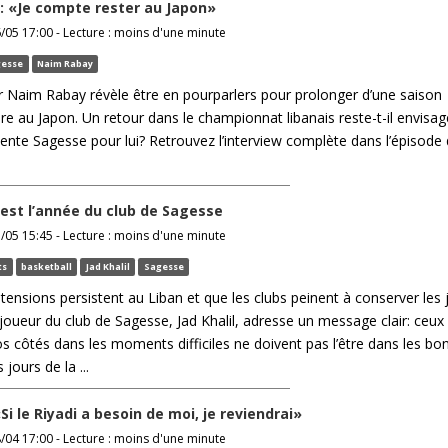
 «Je compte rester au Japon»
6/05 17:00 - Lecture : moins d'une minute
gesse
Naim Rabay
r Naim Rabay révèle être en pourparlers pour prolonger d’une saison
e au Japon. Un retour dans le championnat libanais reste-t-il envisag
ente Sagesse pour lui? Retrouvez l’interview complète dans l’épisode 
C’est l’année du club de Sagesse
5/05 15:45 - Lecture : moins d'une minute
ts
basketball
Jad Khalil
Sagesse
 tensions persistent au Liban et que les clubs peinent à conserver les
 joueur du club de Sagesse, Jad Khalil, adresse un message clair: ceux
s côtés dans les moments difficiles ne doivent pas l’être dans les bon
ours de la ...
Si le Riyadi a besoin de moi, je reviendrai»
8/04 17:00 - Lecture : moins d'une minute