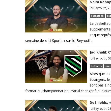
Naim Rabay:
Ici Beyrouth, 2
basketball
sa
Le basketteu
supplémentair
Et que représ
semaine de « Ici Sports » sur Ici Beyrouth.
Jad Khalil: 
Ici Beyrouth, 0
Ici Sports
spor
Alors que les
étrangers, le
sont pas à no
format du championnat pourrait-il changer à quelques j
DeShields: «
Ici Beyrouth, 2