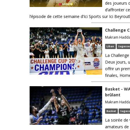
des joueurs d
d’affronter c
l’épisode de cette semaine d’Ici Sports sur Ici Beyrouth,
Challenge C
Makram Haddad,
Liban
Sagesse
La Challenge 
Deux jours, u
offrir un pre
finales, Home
Basket - WA
brûlant
Makram Haddad,
Basket
Sages
La soirée de
amateurs de 