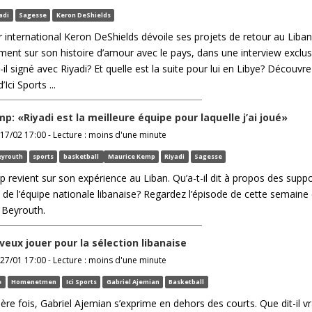
adi
Sagesse
Keron DeShields
 international Keron DeShields dévoile ses projets de retour au Liban.
ment sur son histoire d’amour avec le pays, dans une interview exclus
t-il signé avec Riyadi? Et quelle est la suite pour lui en Libye? Découvre
ci Sports ...
: «Riyadi est la meilleure équipe pour laquelle j’ai joué»
17/02 17:00 - Lecture : moins d'une minute
Beyrouth
sports
basketball
Maurice Kemp
Riyadi
Sagesse
revient sur son expérience au Liban. Qu’a-t-il dit à propos des supp
 de l’équipe nationale libanaise? Regardez l’épisode de cette semaine 
i Beyrouth.
veux jouer pour la sélection libanaise
27/01 17:00 - Lecture : moins d'une minute
e
Homenetmen
Ici Sports
Gabriel Ajemian
Basketball
ère fois, Gabriel Ajemian s’exprime en dehors des courts. Que dit-il v