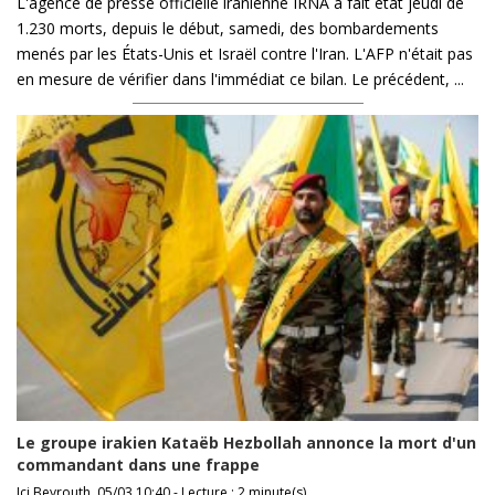
L'agence de presse officielle iranienne IRNA a fait état jeudi de
1.230 morts, depuis le début, samedi, des bombardements
menés par les États-Unis et Israël contre l'Iran. L'AFP n'était pas
en mesure de vérifier dans l'immédiat ce bilan. Le précédent, ...
Le groupe irakien Kataëb Hezbollah annonce la mort d'un
commandant dans une frappe
Ici Beyrouth, 05/03 10:40 - Lecture : 2 minute(s)