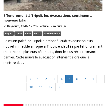
Effondrement à Tripoli: les évacuations continuent,
nouveau bilan
Ici Beyrouth, 12/02 12:20 - Lecture : 2 minute(s)
Tripoli
Liban
bilan
morts
Défense civile
La municipalité de Tripoli a ordonné jeudi l’évacuation d’un
nouvel immeuble à risque à Tripoli, endeuillée par l’effondrement
meurtrier de plusieurs bâtiments, dont le plus récent dimanche
dernier. Cette nouvelle évacuation intervient alors que la
ministre des ...
«
1
2
3
4
5
6
7
8
9
10
11
12
»