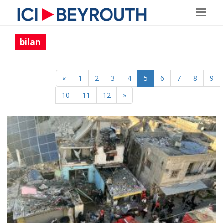
bilan
«
1
2
3
4
5
6
7
8
9
10
11
12
»