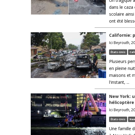
Un tragique a
dans le caza 
scolaire ains
ont été blessé
Californie: 
Ici Beyrouth, 2
États-Unis
Cal
Plusieurs per
en pleine nui
maisons et mi
l'instant, ...
New York: u
hélicoptère
Ici Beyrouth, 2
États-Unis
New
Une famille d