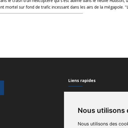
ns le crash d'un hélicoptère qui s'est abîmé dans le fleuve Hudson, 
nt mortel sur fond de trafic incessant dans les airs de la mégapole. "Le
Liens rapides
Mon compte
Nous utilisons
Contactez-nous
Qui sommes nous?
Nous utilisons des cook