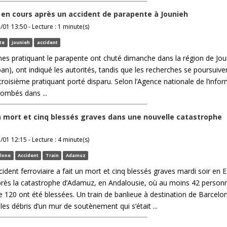
en cours après un accident de parapente à Jounieh
/01 13:50 - Lecture : 1 minute(s)
te
jounieh
accident
nes pratiquant le parapente ont chuté dimanche dans la région de Jou
ban), ont indiqué les autorités, tandis que les recherches se poursuive
troisième pratiquant porté disparu. Selon l’Agence nationale de l’infor
tombés dans ...
 mort et cinq blessés graves dans une nouvelle catastrophe
/01 12:15 - Lecture : 4 minute(s)
lone
Accident
Train
Adamuz
ident ferroviaire a fait un mort et cinq blessés graves mardi soir en 
près la catastrophe d’Adamuz, en Andalousie, où au moins 42 person
de 120 ont été blessées. Un train de banlieue à destination de Barcelo
les débris d’un mur de soutènement qui s’était ...