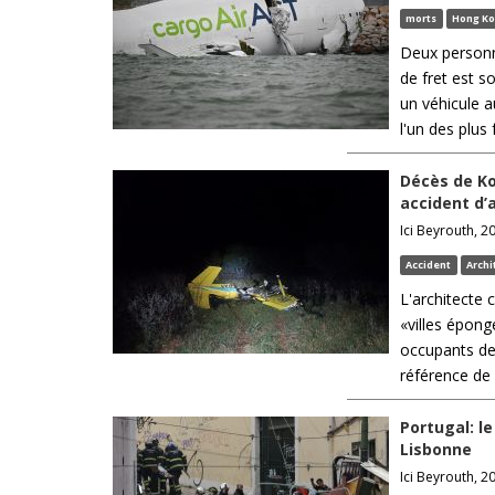
morts
Hong K
Deux personn
de fret est s
un véhicule a
l'un des plus
Décès de Ko
accident d’a
Ici Beyrouth, 2
Accident
Archi
L'architecte
«villes épong
occupants de 
référence de 
Portugal: le
Lisbonne
Ici Beyrouth, 2