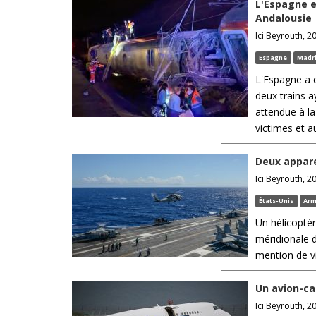
L'Espagne e
Andalousie
Ici Beyrouth, 20
Espagne
Madr
L'Espagne a e
deux trains a
attendue à la
victimes et au
Deux appare
Ici Beyrouth, 2
États-Unis
Ar
Un hélicoptè
méridionale d
mention de v
Un avion-ca
Ici Beyrouth, 2