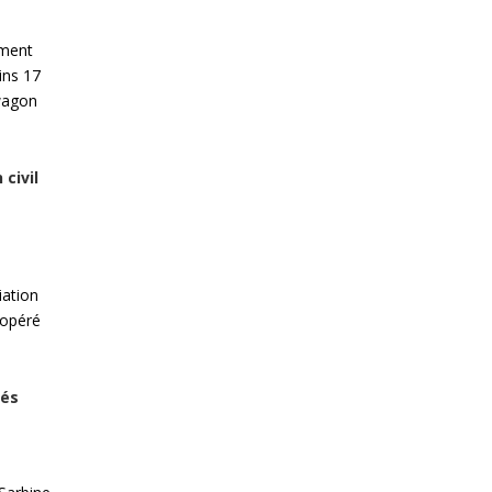
ement
ins 17
 wagon
civil
iation
 opéré
sés