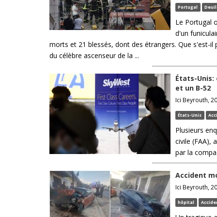
Portugal
Deuil
Le Portugal o
d'un funicula
morts et 21 blessés, dont des étrangers. Que s'est-il
du célèbre ascenseur de la ...
États-Unis: 
et un B-52
Ici Beyrouth, 2
États-Unis
Acc
Plusieurs enq
civile (FAA),
par la compag
Accident mo
Ici Beyrouth, 2
hôpital
Accide