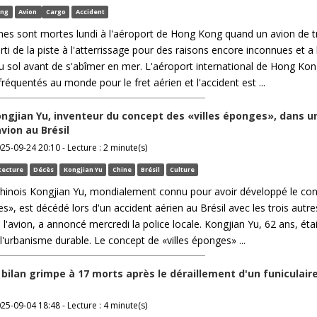
ong
Avion
Cargo
Accident
es sont mortes lundi à l'aéroport de Hong Kong quand un avion de t
orti de la piste à l'atterrissage pour des raisons encore inconnues et a
u sol avant de s'abîmer en mer. L'aéroport international de Hong Kon
 fréquentés au monde pour le fret aérien et l'accident est ...
ngjian Yu, inventeur du concept des «villes éponges», dans u
vion au Brésil
025-09-24 20:10 - Lecture : 2 minute(s)
tecture
Décès
Kongjian Yu
Chine
Brésil
Culture
 chinois Kongjian Yu, mondialement connu pour avoir développé le co
es», est décédé lors d'un accident aérien au Brésil avec les trois autre
l'avion, a annoncé mercredi la police locale. Kongjian Yu, 62 ans, éta
l'urbanisme durable. Le concept de «villes éponges» ...
 bilan grimpe à 17 morts après le déraillement d'un funiculair
025-09-04 18:48 - Lecture : 4 minute(s)