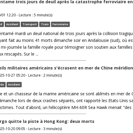
ntame trois jours de deuil après la catastrophe ferroviaire en
/01 12:20 - Lecture : 5 minute(s)
id
Accident
Transport
Train
Ferroviaire
ntamé mardi un deuil national de trois jours après la collision tragiq
yant fait au moins 41 morts dimanche soir en Andalousie (sud), où es
 mi-journée la famille royale pour témoigner son soutien aux familles
x rescapés. Sur le ...
ils militaires américains s'écrasent en mer de Chine méridion
025-10-27 05:20 - Lecture : 2 minute(s)
mée
Accident
re et un chasseur de la marine américaine se sont abîmés en mer de 
imanche lors de deux crashes séparés, ont rapporté les Etats-Unis sa
ictimes. Tout d'abord, un hélicoptère MH-60R Sea Hawk menait "des .
rgo quitte la piste à Hong Kong: deux morts
025-10-20 09:05 - Lecture : 3 minute(s)