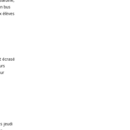
Sarbine,
un bus
x élèves
st écrasé
urs
our
s jeudi