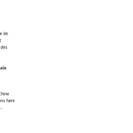
ue de
t
 des
ale
Chine
ns faire
..