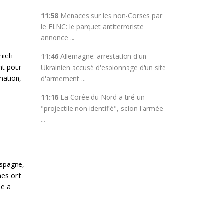
11:58
Menaces sur les non-Corses par
le FLNC: le parquet antiterroriste
annonce ...
nieh
11:46
Allemagne: arrestation d'un
nt pour
Ukrainien accusé d'espionnage d'un site
mation,
d'armement ...
11:16
La Corée du Nord a tiré un
"projectile non identifié", selon l'armée
...
Espagne,
nes ont
ne a