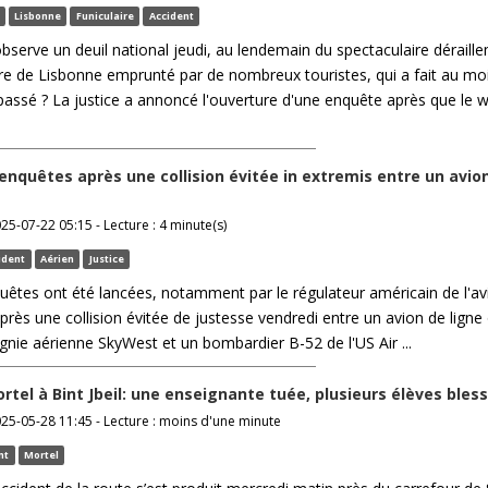
Lisbonne
Funiculaire
Accident
bserve un deuil national jeudi, au lendemain du spectaculaire déraill
ire de Lisbonne emprunté par de nombreux touristes, qui a fait au mo
 passé ? La justice a annoncé l'ouverture d'une enquête après que le
enquêtes après une collision évitée in extremis entre un avion 
025-07-22 05:15 - Lecture : 4 minute(s)
ident
Aérien
Justice
uêtes ont été lancées, notamment par le régulateur américain de l'av
 après une collision évitée de justesse vendredi entre un avion de ligne
nie aérienne SkyWest et un bombardier B-52 de l'US Air ...
rtel à Bint Jbeil: une enseignante tuée, plusieurs élèves bles
025-05-28 11:45 - Lecture : moins d'une minute
nt
Mortel