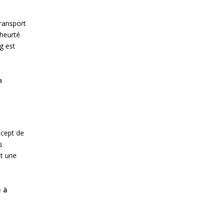
ransport
 heurté
g est
n
ncept de
s
it une
e à