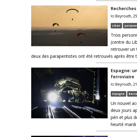
Recherches 
Ici Beyrouth, 25
Liban
parapen
Trois person
(centre du Li
retrouver un 
deux des parapentistes ont été retrouvés après être 
Espagne: un
ferroviaire
Ici Beyrouth, 21
Espagne
Barce
Un nouvel acc
deux jours a
péri et plus 
heurté mardi 