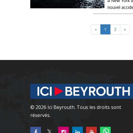
à New York da
nouvel accide
«
1
2
»
© 2026 Ici Beyrouth. Tous les droits sont
réservés.