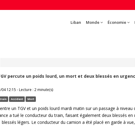
Liban
Monde
Économie
TGV percute un poids lourd, un mort et deux blessés en urgen
/04 12:15 - Lecture : 2 minute(s)
train
Accident
Mort
 entre un TGV et un poids lourd mardi matin sur un passage à niveau 
ance a tué le conducteur du train, faisant également deux blessés en
 blessés légers. Le conducteur du camion a été placé en garde à vue,