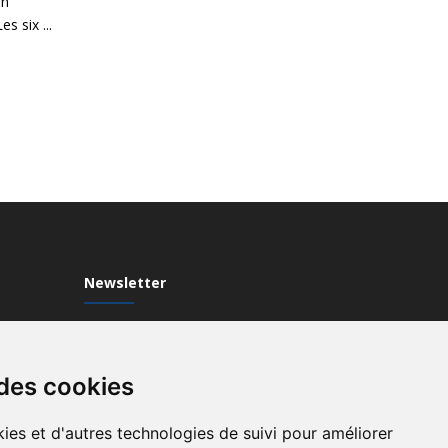
un
s six ...
Newsletter
Inscrivez-vous à notre Newsletter
 des cookies
ies et d'autres technologies de suivi pour améliorer