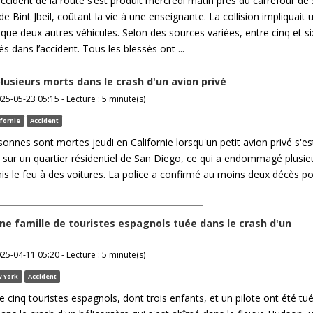
ccident de la route s’est produit mercredi matin près du carrefour de 
de Bint Jbeil, coûtant la vie à une enseignante. La collision impliquait 
i que deux autres véhicules. Selon des sources variées, entre cinq et si
s dans l’accident. Tous les blessés ont ...
plusieurs morts dans le crash d'un avion privé
025-05-23 05:15 - Lecture : 5 minute(s)
ifornie
Accident
sonnes sont mortes jeudi en Californie lorsqu'un petit avion privé s'e
t sur un quartier résidentiel de San Diego, ce qui a endommagé plusie
s le feu à des voitures. La police a confirmé au moins deux décès p
ne famille de touristes espagnols tuée dans le crash d'un
025-04-11 05:20 - Lecture : 5 minute(s)
 York
Accident
e cinq touristes espagnols, dont trois enfants, et un pilote ont été tué