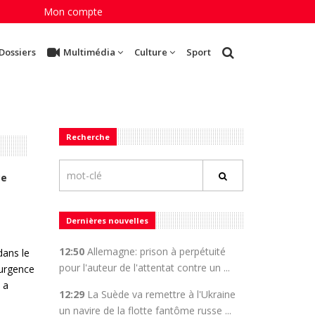
Mon compte
Dossiers
Multimédia
Culture
Sport
Recherche
ce
Dernières nouvelles
12:50
Allemagne: prison à perpétuité
dans le
pour l'auteur de l'attentat contre un ...
 urgence
 a
12:29
La Suède va remettre à l'Ukraine
un navire de la flotte fantôme russe ...