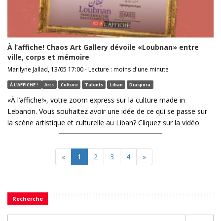
À l’affiche! Chaos Art Gallery dévoile «Loubnan» entre
ville, corps et mémoire
Marilyne Jallad, 13/05 17:00 - Lecture : moins d'une minute
À L’AFFICHE !
Arts
Culture
Talents
Liban
Diaspora
«À l’affiche!», votre zoom express sur la culture made in
Lebanon. Vous souhaitez avoir une idée de ce qui se passe sur
la scène artistique et culturelle au Liban? Cliquez sur la vidéo.
«
1
2
3
4
»
Recherche