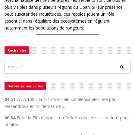
Avec la hausse des températures, les serpents sont de plus en
plus visibles dans plusieurs régions du Liban. Si leur présence
peut susciter des inquiétudes, ces reptiles jouent un rôle
essentiel dans l’équilibre des écosystèmes en régulant
notamment les populations de rongeurs.
Recherche
Dernières nouvelles
04:51
WTA 1000: la N.1 mondiale Sabalenka éliminée par
Alexandrova en huitièmes de ...
00:54
Foot: la Fifa dénonce un "effort concerté et continu" pour
affaiblir ...