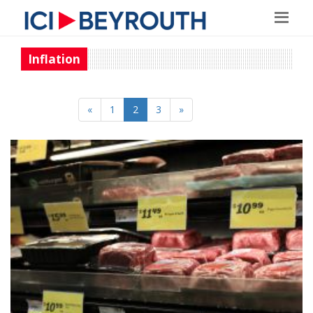
Inflation
«
1
2
3
»