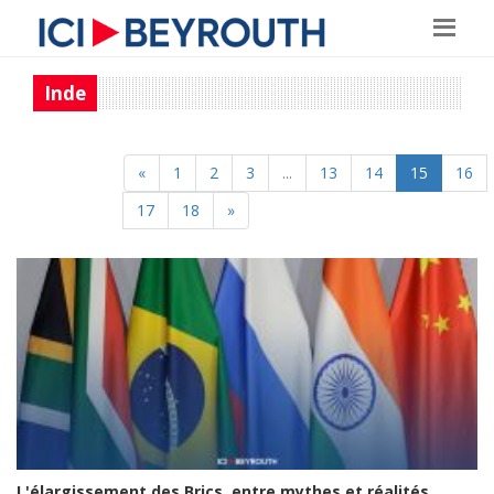
Inde
«
1
2
3
...
13
14
15
16
17
18
»
L'élargissement des Brics, entre mythes et réalités