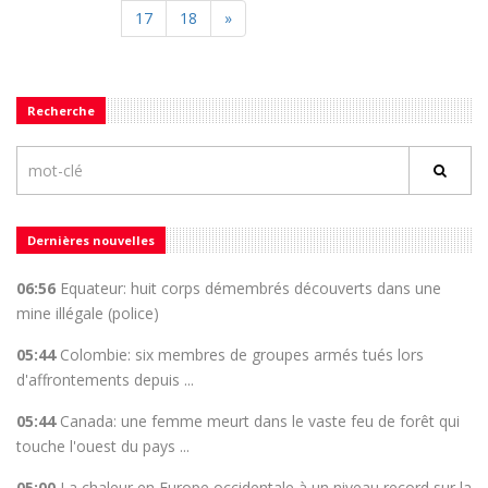
17
18
»
Recherche
Dernières nouvelles
06:56
Equateur: huit corps démembrés découverts dans une
mine illégale (police)
05:44
Colombie: six membres de groupes armés tués lors
d'affrontements depuis ...
05:44
Canada: une femme meurt dans le vaste feu de forêt qui
touche l'ouest du pays ...
05:00
La chaleur en Europe occidentale à un niveau record sur la