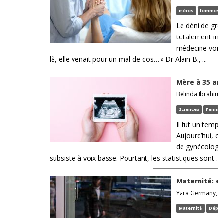
mères
femme
Le déni de g
totalement in
médecine voit
là, elle venait pour un mal de dos… » Dr Alain B., ...
Mère à 35 a
Bélinda Ibrahim
Sciences
Fem
Il fut un tem
Aujourd’hui, 
de gynécologi
subsiste à voix basse. Pourtant, les statistiques sont ..
Maternité: 
Yara Germany, 2
Maternité
Dép