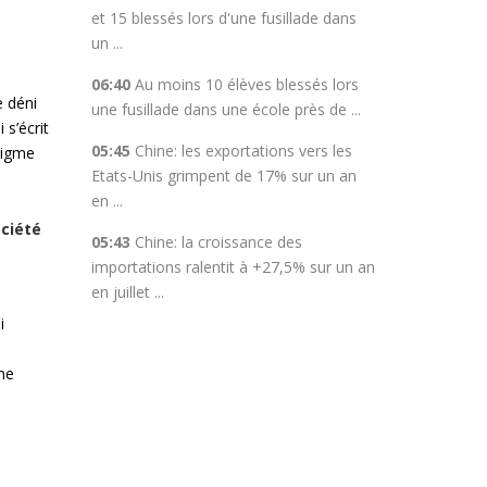
et 15 blessés lors d'une fusillade dans
un ...
06:40
Au moins 10 élèves blessés lors
e déni
une fusillade dans une école près de ...
 s’écrit
05:45
Chine: les exportations vers les
nigme
Etats-Unis grimpent de 17% sur un an
en ...
ociété
05:43
Chine: la croissance des
importations ralentit à +27,5% sur un an
en juillet ...
i
me