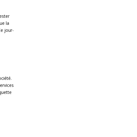
ester
ue la
Ce jour-
ciété.
ervices
quette