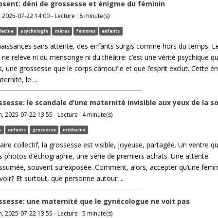
bsent: déni de grossesse et énigme du féminin
2025-07-22 14:00 - Lecture : 8 minute(s)
ecine
psychologie
mères
femmes
enfants
 naissances sans attente, des enfants surgis comme hors du temps. L
ne relève ni du mensonge ni du théâtre: c’est une vérité psychique qui
, une grossesse que le corps camoufle et que l’esprit exclut. Cette é
rnité, le ...
ssesse: le scandale d’une maternité invisible aux yeux de la s
, 2025-07-22 13:55 - Lecture : 4 minute(s)
s
enfants
grossesse
médecine
aire collectif, la grossesse est visible, joyeuse, partagée. Un ventre qu
es photos d’échographie, une série de premiers achats. Une attente
ssumée, souvent surexposée. Comment, alors, accepter qu’une fem
oir? Et surtout, que personne autour ...
ssesse: une maternité que le gynécologue ne voit pas
, 2025-07-22 13:55 - Lecture : 5 minute(s)