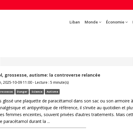
Liban
Monde
Économie
, grossesse, autisme: la controverse relancée
, 2025-10-09 11:00 - Lecture : 5 minute(s)
rossesse
Danger
Science
Autisme
is glissé une plaquette de paracétamol dans son sac ou son armoire 
algésique et antipyrétique de référence, il s’invite au quotidien et plu
les femmes enceintes, souvent privées d’autres traitements. Mais cet
 paracétamol durant la ...