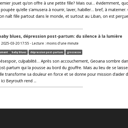
remier jouet qu’on offre à une petite fille? Mais oui… évidemment, quo
poupée qu’elle s’amusera à nourrir, laver, habiller… bref, à materner. 
l’on naît fille partout dans le monde, et surtout au Liban, on est perçu
baby blues, dépression post-partum: du silence à la lumière
 2025-03-20 17:55 - Lecture : moins d'une minute
hement
baby blues
dépression post-partum
grossesse
désespoir, culpabilité… Après son accouchement, Geoana sombre da
st-partum qui la pousse au bord du gouffre. Mais au lieu de se laisse
le transforme sa douleur en force et se donne pour mission d’aider d
Ici Beyrouth rend ...