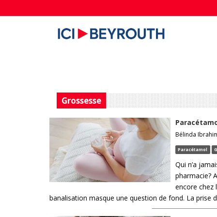
Grossesse
Paracétamol
Bélinda Ibrahim
Paracétamol
G
Qui n’a jama
pharmacie? An
encore chez 
banalisation masque une question de fond. La prise de