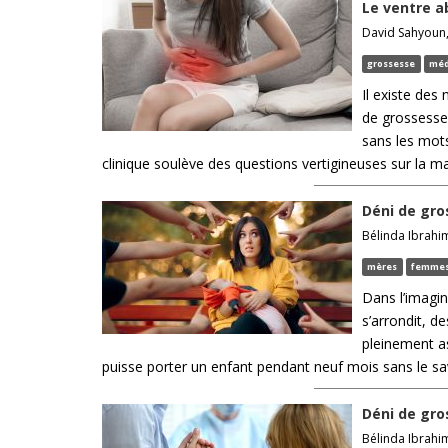
Le ventre a
David Sahyoun, 
grossesse
méd
Il existe des
de grossesse 
sans les mots
clinique soulève des questions vertigineuses sur la mate
Déni de gro
Bélinda Ibrahim
mères
femme
Dans l’imagin
s’arrondit, d
pleinement a
puisse porter un enfant pendant neuf mois sans le sav
Déni de gro
Bélinda Ibrahim