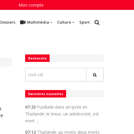
Mon compte
Dossiers
Multimédia
Culture
Sport
Recherche
Dernières nouvelles
à
07:23
Fusillade dans un lycée en
s
Thaïlande: le tireur, un adolescent, est
te
mort ...
07:12
Thaïlande: au moins deux morts