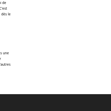
i de
C’est
e dès le
ns une
r
’autres