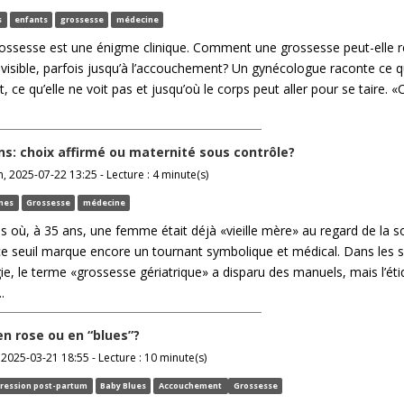
s
enfants
grossesse
médecine
rossesse est une énigme clinique. Comment une grossesse peut-elle r
visible, parfois jusqu’à l’accouchement? Un gynécologue raconte ce q
, ce qu’elle ne voit pas et jusqu’où le corps peut aller pour se taire. «
ns: choix affirmé ou maternité sous contrôle?
, 2025-07-22 13:25 - Lecture : 4 minute(s)
mes
Grossesse
médecine
ps où, à 35 ans, une femme était déjà «vieille mère» au regard de la so
ce seuil marque encore un tournant symbolique et médical. Dans les s
e, le terme «grossesse gériatrique» a disparu des manuels, mais l’éti
.
en rose ou en “blues”?
025-03-21 18:55 - Lecture : 10 minute(s)
ression post-partum
Baby Blues
Accouchement
Grossesse