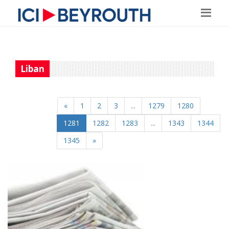
Liban
«
1
2
3
...
1279
1280
1281
1282
1283
...
1343
1344
1345
»