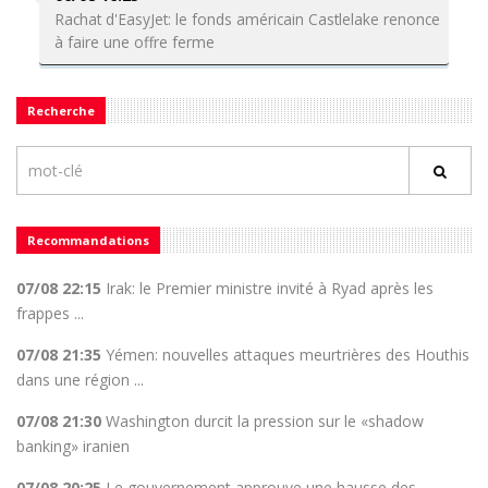
Rachat d'EasyJet: le fonds américain Castlelake renonce
à faire une offre ferme
Recherche
Recommandations
07/08 22:15
Irak: le Premier ministre invité à Ryad après les
frappes ...
07/08 21:35
Yémen: nouvelles attaques meurtrières des Houthis
dans une région ...
07/08 21:30
Washington durcit la pression sur le «shadow
banking» iranien
07/08 20:25
Le gouvernement approuve une hausse des