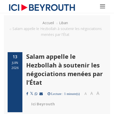
Accueil
Liban
Salam appelle le Hezbollah à soutenir les négociations
menées par l’État
Salam appelle le
13
JUIN
Hezbollah à soutenir les
2026
négociations menées par
l’État
A
A
A
Lecture : 1 minute(s)
Ici Beyrouth