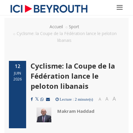
Accueil
Sport
Cyclisme: la Coupe de la Fédération lance le peloton
libanais
Cyclisme: la Coupe de la
12
JUIN
Fédération lance le
2026
peloton libanais
A
A
A
Lecture : 2 minute(s)
Makram Haddad