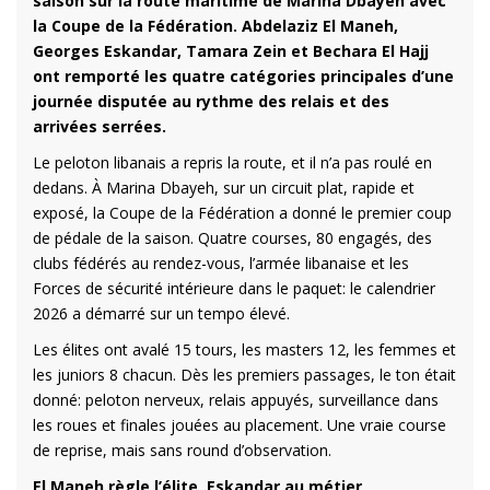
saison sur la route maritime de Marina Dbayeh avec
la Coupe de la Fédération. Abdelaziz El Maneh,
Georges Eskandar, Tamara Zein et Bechara El Hajj
ont remporté les quatre catégories principales d’une
journée disputée au rythme des relais et des
arrivées serrées.
Le peloton libanais a repris la route, et il n’a pas roulé en
dedans. À Marina Dbayeh, sur un circuit plat, rapide et
exposé, la Coupe de la Fédération a donné le premier coup
de pédale de la saison. Quatre courses, 80 engagés, des
clubs fédérés au rendez-vous, l’armée libanaise et les
Forces de sécurité intérieure dans le paquet: le calendrier
2026 a démarré sur un tempo élevé.
Les élites ont avalé 15 tours, les masters 12, les femmes et
les juniors 8 chacun. Dès les premiers passages, le ton était
donné: peloton nerveux, relais appuyés, surveillance dans
les roues et finales jouées au placement. Une vraie course
de reprise, mais sans round d’observation.
El Maneh règle l’élite, Eskandar au métier