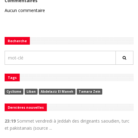
Commentaires
Aucun commentaire
Recherche
Tags
Cyclisme
Liban
Abdelaziz El Maneh
Tamara Zein
Dernières nouvelles
23:19
Sommet vendredi à Jeddah des dirigeants saoudien, turc
et pakistanais (source ...