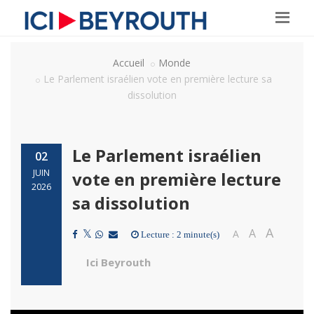
Accueil
Monde
Le Parlement israélien vote en première lecture sa
dissolution
Le Parlement israélien
02
JUIN
vote en première lecture
2026
sa dissolution
A
A
A
Lecture : 2 minute(s)
Ici Beyrouth