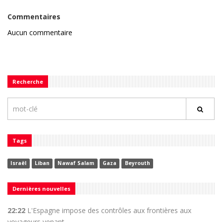
Commentaires
Aucun commentaire
Recherche
Tags
Israël
Liban
Nawaf Salam
Gaza
Beyrouth
Dernières nouvelles
22:22
L'Espagne impose des contrôles aux frontières aux
voyageurs venant ...