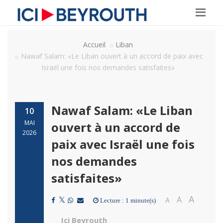
Accueil
Liban
Nawaf Salam: «Le Liban ouvert à un accord de paix avec
Israël une fois nos demandes satisfaites»
Nawaf Salam: «Le Liban
10
MAI
ouvert à un accord de
2026
paix avec Israël une fois
nos demandes
satisfaites»
A
A
A
Lecture : 1 minute(s)
Ici Beyrouth